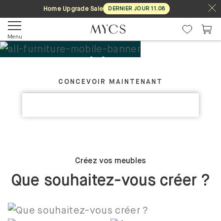
Home Upgrade Sale
DERNIER JOUR
11
.
08
Menu
Tes meubles. Ton
CRÉEZ VOTRE MEUBLE IDÉAL
design.
CONCEVOIR MAINTENANT
DÉCOUVRIR LES COLLECTIONS
Sur mesure
Créez vos meubles
Que souhaitez-vous créer ?