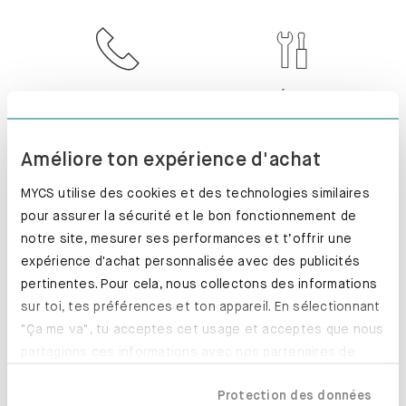
SERVICE CLIENT
INSTALLÉ. PARFAIT
!
Améliore ton expérience d'achat
MYCS utilise des cookies et des technologies similaires
pour assurer la sécurité et le bon fonctionnement de
RETOUR SOUS 100
PRODUCTION
notre site, mesurer ses performances et t’offrir une
JOURS
EXPRESS
expérience d'achat personnalisée avec des publicités
pertinentes. Pour cela, nous collectons des informations
sur toi, tes préférences et ton appareil. En sélectionnant
"Ça me va", tu acceptes cet usage et acceptes que nous
partagions ces informations avec nos partenaires de
confiance, y compris nos partenaires marketing. Note que
Protection des données
tes données pourraient être traitées en dehors de l'UE,