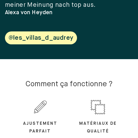
meiner Meinung nach top aus.
e
w
Alexa von Heyden
V
@les_villas_d_audrey
Comment ça fonctionne ?
AJUSTEMENT
MATÉRIAUX DE
PARFAIT
QUALITÉ