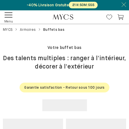
-40% Livraison Gratuite
21
H
:
50
M
:
55
S
Menu
MYCS
Armoires
Buffets bas
Votre buffet bas
Des talents multiples : ranger à l'intérieur,
décorer à l'extérieur
Garantie satisfaction - Retour sous 100 jours