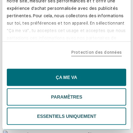
notre site, mesurer ses performances et t’offrir une
expérience d'achat personnalisée avec des publicités
pertinentes. Pour cela, nous collectons des informations
sur toi, tes préférences et ton appareil. En sélectionnant
"Ça me va", tu acceptes cet usage et acceptes que nous
partagions ces informations avec nos partenaires de
confiance, y compris nos partenaires marketing. Note que
Protection des données
tes données pourraient être traitées en dehors de l'UE,
notamment aux États-Unis. Si tu choisis "Essentiels
uniquement", nous n'utiliserons que les cookies
essentiels, ce qui pourrait limiter les contenus
ÇA ME VA
personnalisés. Choisis "Paramètres" pour vérifier et gérer
tes préférences. Tu peux modifier tes choix à tout
PARAMÈTRES
moment. Pour plus d'informations, consulte notre
politique de confidentialité.
ESSENTIELS UNIQUEMENT