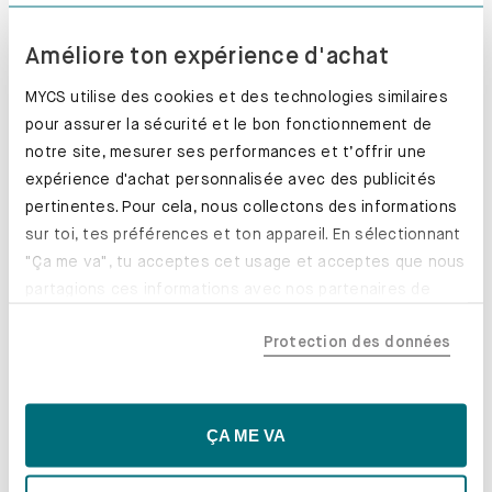
idée chez vous !
COMMANDER
Améliore ton expérience d'achat
MYCS utilise des cookies et des technologies similaires
pour assurer la sécurité et le bon fonctionnement de
notre site, mesurer ses performances et t’offrir une
expérience d'achat personnalisée avec des publicités
pertinentes. Pour cela, nous collectons des informations
sur toi, tes préférences et ton appareil. En sélectionnant
"Ça me va", tu acceptes cet usage et acceptes que nous
partagions ces informations avec nos partenaires de
confiance, y compris nos partenaires marketing. Note que
Protection des données
tes données pourraient être traitées en dehors de l'UE,
notamment aux États-Unis. Si tu choisis "Essentiels
uniquement", nous n'utiliserons que les cookies
Vous n’avez pas trouvé le
essentiels, ce qui pourrait limiter les contenus
ÇA ME VA
personnalisés. Choisis "Paramètres" pour vérifier et gérer
canapé de vos rêves ?
tes préférences. Tu peux modifier tes choix à tout