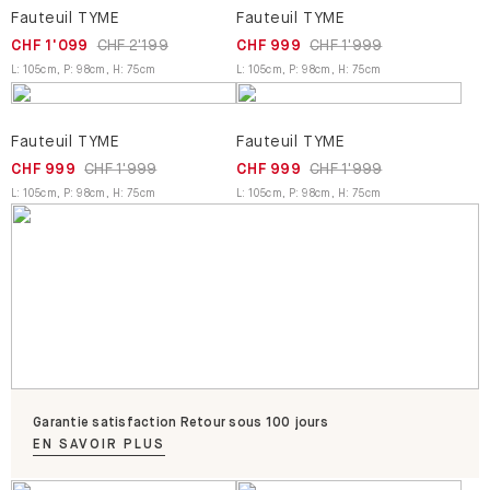
Fauteuil TYME
Fauteuil TYME
CHF 1'099
CHF 2'199
CHF 999
CHF 1'999
L
:
105
cm
,
P
:
98
cm
,
H
:
75
cm
L
:
105
cm
,
P
:
98
cm
,
H
:
75
cm
Fauteuil TYME
Fauteuil TYME
CHF 999
CHF 1'999
CHF 999
CHF 1'999
L
:
105
cm
,
P
:
98
cm
,
H
:
75
cm
L
:
105
cm
,
P
:
98
cm
,
H
:
75
cm
Garantie satisfaction Retour sous 100 jours
EN SAVOIR PLUS