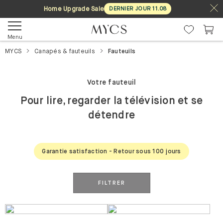
Home Upgrade Sale
DERNIER JOUR
11
.
08
Menu
MYCS
Canapés & fauteuils
Fauteuils
Votre fauteuil
Pour lire, regarder la télévision et se
détendre
Garantie satisfaction - Retour sous 100 jours
FILTRER