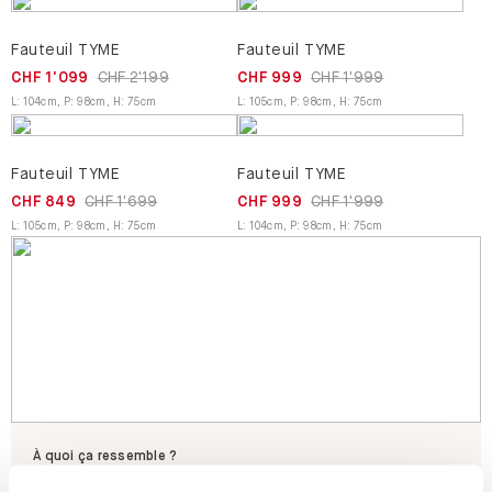
Fauteuil TYME
Fauteuil TYME
CHF 1'099
CHF 2'199
CHF 999
CHF 1'999
L
:
104
cm
,
P
:
98
cm
,
H
:
75
cm
L
:
105
cm
,
P
:
98
cm
,
H
:
75
cm
Fauteuil TYME
Fauteuil TYME
CHF 849
CHF 1'699
CHF 999
CHF 1'999
L
:
105
cm
,
P
:
98
cm
,
H
:
75
cm
L
:
104
cm
,
P
:
98
cm
,
H
:
75
cm
À quoi ça ressemble ?
Commandez gratuitement des échantillons pour vous faire une