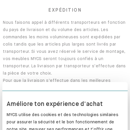
EXPÉDITION
Nous faisons appel à différents transporteurs en fonction
du pays de livraison et du volume des articles. Les
commandes les moins volumineuses sont expédiées par
colis tandis que les articles plus larges sont livrés par
transporteur. Si vous avez réservé le service de montage,
vos meubles MYCS seront toujours confiés à un
transporteur. La livraison par transporteur s’effectue dans
la pièce de votre choix.
Pour que la livraison s’effectue dans les meilleures
conditions, merci de vous assurer que le camion pourra
bien circuler et stationner. Veillez également à ce que tous
les accès soient dégagés (entrée, escalier et ascenseur,
Améliore ton expérience d'achat
le cas échéant). Le transporteur prendra contact avec
MYCS utilise des cookies et des technologies similaires
vous en amont afin de convenir d’une date de livraison.
pour assurer la sécurité et le bon fonctionnement de
Les petits articles envoyés par colis seront livrés à votre
notre site, mesurer ses performances et t’offrir une