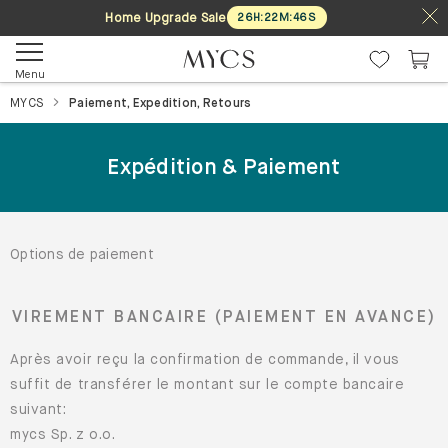
Home Upgrade Sale
26
H
:
22
M
:
46
S
Menu
MYCS
Paiement, Expedition, Retours
Expédition & Paiement
Options de paiement
VIREMENT BANCAIRE (PAIEMENT EN AVANCE)
Après avoir reçu la confirmation de commande, il vous
suffit de transférer le montant sur le compte bancaire
suivant:
mycs Sp. z o.o.