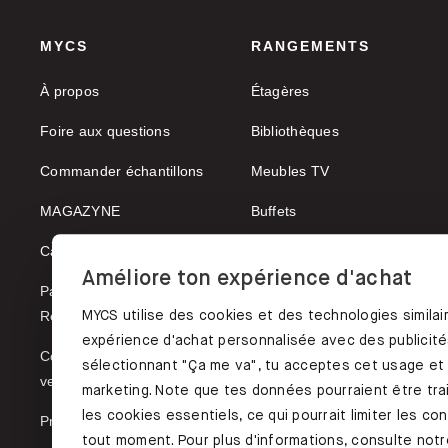
MYCS
RANGEMENTS
À propos
Étagères
Foire aux questions
Bibliothèques
Commander échantillons
Meubles TV
MAGAZYNE
Buffets
Carrières
Vaisseliers
Améliore ton expérience d'achat
Paiement, Expedition,
MYCS utilise des cookies et des technologies similai
Retours
expérience d'achat personnalisée avec des publicités
Conditions générales de
sélectionnant "Ça me va", tu acceptes cet usage et
vente
marketing. Note que tes données pourraient être trai
les cookies essentiels, ce qui pourrait limiter les c
Protection des données
tout moment. Pour plus d'informations, consulte notre