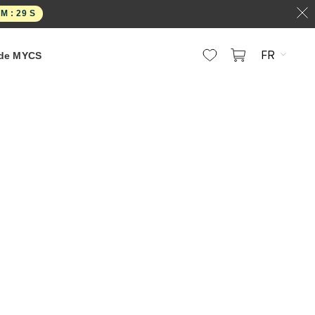
M :
29
S
FR
 de MYCS