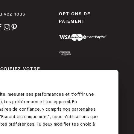
uivez nous
OPTIONS DE
PAIEMENT
ODIFIEZ VOTRE
ONSENTEMENT
ite, mesurer ses performances et t’offrir une
, tes préférences et ton appareil. En
aires de confiance, y compris nos partenaires
"Essentiels uniquement", nous n'utiliserons que
r tes préférences. Tu peux modifier tes choix à