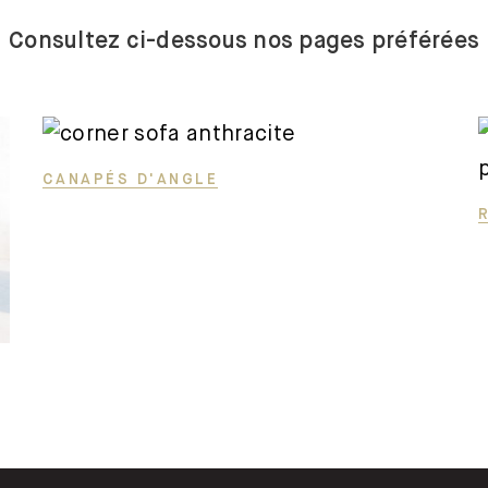
trois places
s
Consultez ci-dessous nos pages préférées
Canapes-
en-u
Canapés
convertibles
CANAPÉS D'ANGLE