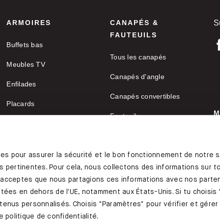
ARMOIRES
CANAPÉS &
S
FAUTEUILS
Buffets bas
Tous les canapés
Meubles TV
Canapés d'angle
Enfilades
Canapés convertibles
Placards
M
Fauteuils
Armoires de bureau
C
Canapés deux places
res pour assurer la sécurité et le bon fonctionnement de notre s
Canapes-en-u
 pertinentes. Pour cela, nous collectons des informations sur toi
Coussins de canapé
 acceptes que nous partagions ces informations avec nos parten
tées en dehors de l'UE, notamment aux États-Unis. Si tu choisis 
ontenus personnalisés. Choisis "Paramètres" pour vérifier et gére
 politique de confidentialité.