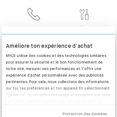
SERVICE CLIENT
INSTALLÉ. PARFAIT
!
Améliore ton expérience d'achat
MYCS utilise des cookies et des technologies similaires
pour assurer la sécurité et le bon fonctionnement de
RETOUR SOUS 100
PRODUCTION
notre site, mesurer ses performances et t’offrir une
JOURS
EXPRESS
expérience d'achat personnalisée avec des publicités
pertinentes. Pour cela, nous collectons des informations
sur toi, tes préférences et ton appareil. En sélectionnant
"Ça me va", tu acceptes cet usage et acceptes que nous
partagions ces informations avec nos partenaires de
confiance, y compris nos partenaires marketing. Note que
Protection des données
tes données pourraient être traitées en dehors de l'UE,