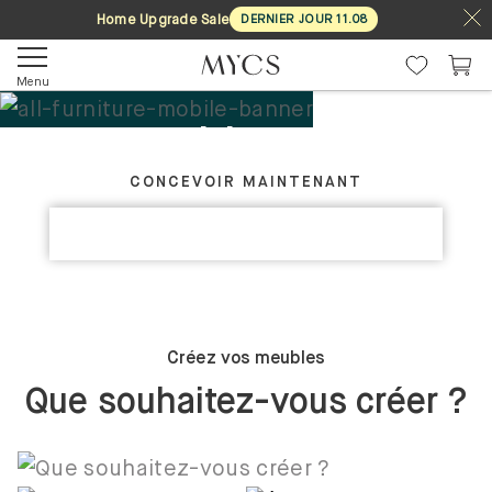
Home Upgrade Sale
DERNIER JOUR
11
.
08
Menu
Tes meubles. Ton
CRÉEZ VOTRE MEUBLE IDÉAL
design.
CONCEVOIR MAINTENANT
DÉCOUVRIR LES COLLECTIONS
Sur mesure
Créez vos meubles
Que souhaitez-vous créer ?