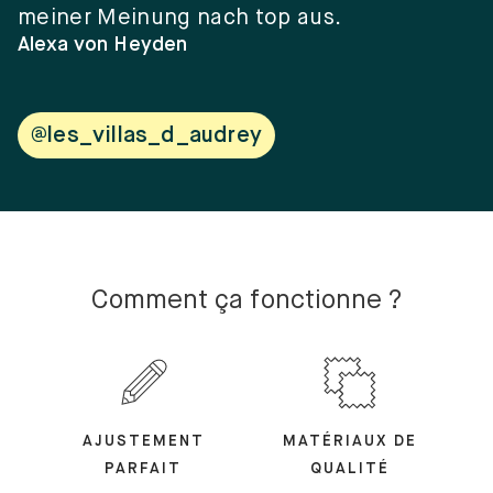
meiner Meinung nach top aus.
e
w
Alexa von Heyden
V
@les_villas_d_audrey
Comment ça fonctionne ?
AJUSTEMENT
MATÉRIAUX DE
PARFAIT
QUALITÉ