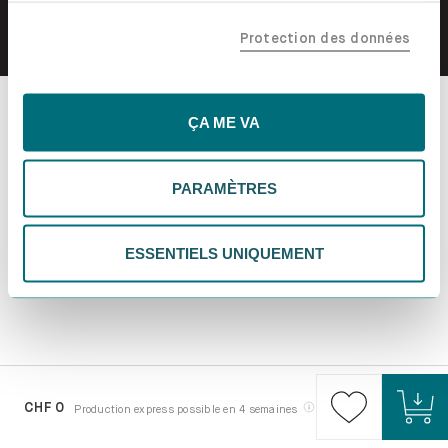
confiance, y compris nos partenaires marketing. Note que
Protection des données
tes données pourraient être traitées en dehors de l'UE,
notamment aux États-Unis. Si tu choisis "Essentiels
uniquement", nous n'utiliserons que les cookies
essentiels, ce qui pourrait limiter les contenus
ÇA ME VA
personnalisés. Choisis "Paramètres" pour vérifier et gérer
tes préférences. Tu peux modifier tes choix à tout
PARAMÈTRES
moment. Pour plus d'informations, consulte notre
politique de confidentialité.
ESSENTIELS UNIQUEMENT
CHF 0
Production express possible en 4 semaines