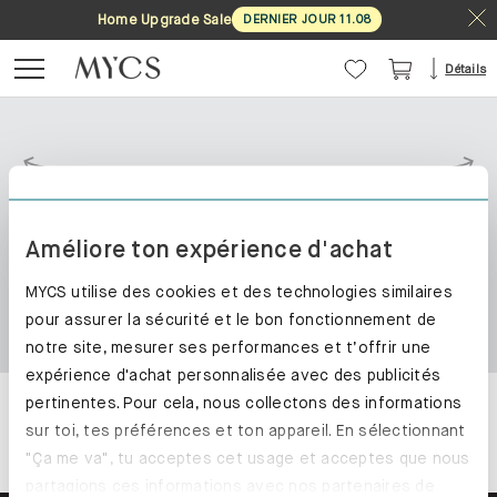
Home Upgrade Sale
Home Upgrade Sale
DERNIER JOUR
DERNIER JOUR
11
11
.
.
08
08
Détails
Améliore ton expérience d'achat
MYCS utilise des cookies et des technologies similaires
pour assurer la sécurité et le bon fonctionnement de
notre site, mesurer ses performances et t’offrir une
expérience d'achat personnalisée avec des publicités
pertinentes. Pour cela, nous collectons des informations
sur toi, tes préférences et ton appareil. En sélectionnant
"Ça me va", tu acceptes cet usage et acceptes que nous
partagions ces informations avec nos partenaires de