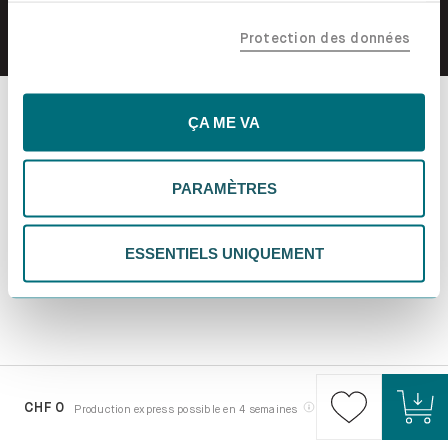
confiance, y compris nos partenaires marketing. Note que
Protection des données
tes données pourraient être traitées en dehors de l'UE,
notamment aux États-Unis. Si tu choisis "Essentiels
uniquement", nous n'utiliserons que les cookies
essentiels, ce qui pourrait limiter les contenus
ÇA ME VA
personnalisés. Choisis "Paramètres" pour vérifier et gérer
tes préférences. Tu peux modifier tes choix à tout
PARAMÈTRES
moment. Pour plus d'informations, consulte notre
politique de confidentialité.
ESSENTIELS UNIQUEMENT
CHF 0
Production express possible en 4 semaines