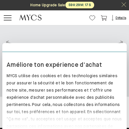
Home Upgrade Sale
Home Upgrade Sale
59
59
H
H
:
:
29
29
M
M
:
:
16
16
S
S
Détails
Améliore ton expérience d'achat
MYCS utilise des cookies et des technologies similaires
pour assurer la sécurité et le bon fonctionnement de
notre site, mesurer ses performances et t’offrir une
expérience d'achat personnalisée avec des publicités
pertinentes. Pour cela, nous collectons des informations
sur toi, tes préférences et ton appareil. En sélectionnant
"Ça me va", tu acceptes cet usage et acceptes que nous
partagions ces informations avec nos partenaires de