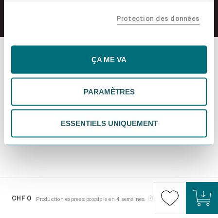
confiance, y compris nos partenaires marketing. Note que
Protection des données
tes données pourraient être traitées en dehors de l'UE,
notamment aux États-Unis. Si tu choisis "Essentiels
uniquement", nous n'utiliserons que les cookies
essentiels, ce qui pourrait limiter les contenus
ÇA ME VA
personnalisés. Choisis "Paramètres" pour vérifier et gérer
tes préférences. Tu peux modifier tes choix à tout
PARAMÈTRES
moment. Pour plus d'informations, consulte notre
politique de confidentialité.
ESSENTIELS UNIQUEMENT
CHF 0
Production express possible en 4 semaines