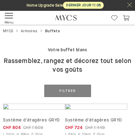
Home Upgrade Sale
DERNIER JOUR
11
.
08
Menu
MYCS
Armoires
Buffets
Votre buffet blanc
Rassemblez, rangez et décorez tout selon
vos goûts
FILTRER
Système d'étagères GRYD
Système d'étagères GRYD
CHF 804
CHF 1'609
CHF 724
CHF 1'449
L
:
99
cm
,
H
:
168
cm
,
P
:
35
cm
L
:
83
cm
,
H
:
156
cm
,
P
:
35
cm