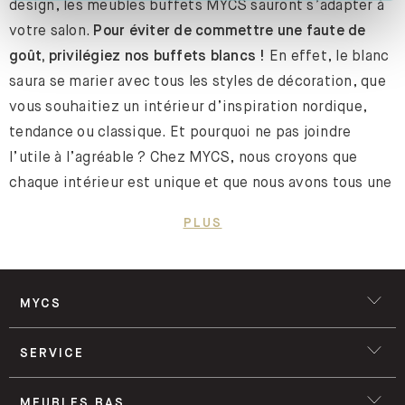
design, les meubles buffets MYCS sauront s’adapter à
votre salon.
Pour éviter de commettre une faute de
goût, privilégiez nos buffets blancs !
En effet, le blanc
saura se marier avec tous les styles de décoration, que
vous souhaitiez un intérieur d’inspiration nordique,
tendance ou classique. Et pourquoi ne pas joindre
l’utile à l’agréable ? Chez MYCS, nous croyons que
chaque intérieur est unique et que nous avons tous une
conception différente du rangement. C’est pourquoi
PLUS
nous vous laissons le soin de concevoir un buffet blanc
sur-mesure en utilisant notre configurateur 3D.
MYCS
Concevez votre buffet blanc avec notre configurateur
SERVICE
Notre configurateur vous accompagne dans la création
du meuble idéal.
Commencez par choisir un modèle
MEUBLES BAS