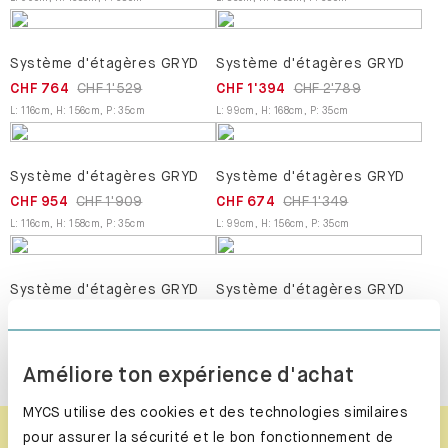
Système d'étagères GRYD
Système d'étagères GRYD
CHF 764
CHF 1'529
CHF 1'394
CHF 2'789
L
:
116
cm
,
H
:
156
cm
,
P
:
35
cm
L
:
99
cm
,
H
:
168
cm
,
P
:
35
cm
Système d'étagères GRYD
Système d'étagères GRYD
CHF 954
CHF 1'909
CHF 674
CHF 1'349
L
:
116
cm
,
H
:
158
cm
,
P
:
35
cm
L
:
99
cm
,
H
:
156
cm
,
P
:
35
cm
Système d'étagères GRYD
Système d'étagères GRYD
CHF 729
CHF 1'459
CHF 1'134
CHF 2'269
L
:
116
cm
,
H
:
158
cm
,
P
:
35
cm
L
:
104
cm
,
H
:
162
cm
,
P
:
35
cm
Améliore ton expérience d'achat
MYCS utilise des cookies et des technologies similaires
pour assurer la sécurité et le bon fonctionnement de