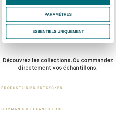
personnalisés. Choisis "Paramètres" pour vérifier et gérer
retournez l’intégralité de votre commande, vous ne
tes préférences. Tu peux modifier tes choix à tout
pouvez pas recevoir le bon d’achat. En cas de retour
PARAMÈTRES
moment. Pour plus d'informations, consulte notre
partiel, le bon d’achat est calculé uniquement sur la base
politique de confidentialité.
des produits non retournés.
ESSENTIELS UNIQUEMENT
Lire les conditions de participation
Découvrez les collections. Ou commandez
directement vos échantillons.
PRODUKTLINIEN ENTDECKEN
COMMANDER ÉCHANTILLONS