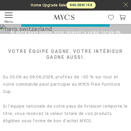
Home Upgrade Sale
64
H
:
29
M
:
15
S
MYCS FREE FURNITURE CUP
Menu
Si votre pays gagne, vous recevez la valeur totale de
votre achat sous forme de bon d’achat MYCS.
OBTENEZ VOS MEUBLES GRATUITEMENT !
VOTRE ÉQUIPE GAGNE. VOTRE INTÉRIEUR
GAGNE AUSSI.
Du 05.06 au 09.06.2026, profitez de -50 % sur tout et
votre commande peut participer au MYCS Free Furniture
Cup.
Si l’équipe nationale de votre pays de livraison remporte le
titre, vous recevez la valeur totale de vos produits
éligibles sous forme de bon d’achat MYCS.