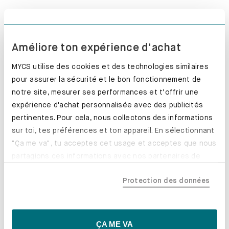
Quels pays participent ?
L’Allemagne, l’Autriche, la Suisse
et la France.
Améliore ton expérience d'achat
Qu’est-ce qui est exclu du bon d’achat ?
Les frais de
MYCS utilise des cookies et des technologies similaires
livraison, les frais de montage, les services
pour assurer la sécurité et le bon fonctionnement de
supplémentaires ainsi que les produits annulés ou
notre site, mesurer ses performances et t’offrir une
retournés sont exclus.
expérience d'achat personnalisée avec des publicités
pertinentes. Pour cela, nous collectons des informations
Comment recevoir le bon d’achat ?
Si votre pays de
sur toi, tes préférences et ton appareil. En sélectionnant
livraison remporte le titre, vous devez contacter MYCS par
"Ça me va", tu acceptes cet usage et acceptes que nous
e-mail dans un délai de
30 jours après la finale
et indiquer
partagions ces informations avec nos partenaires de
les informations relatives à votre commande.
confiance, y compris nos partenaires marketing. Note que
Protection des données
tes données pourraient être traitées en dehors de l'UE,
Combien de temps le bon d’achat est-il valable ?
Le bon
notamment aux États-Unis. Si tu choisis "Essentiels
d’achat est valable
3 mois
à compter du jour de son envoi.
uniquement", nous n'utiliserons que les cookies
essentiels, ce qui pourrait limiter les contenus
ÇA ME VA
Que se passe-t-il si je retourne ma commande ?
Si vous