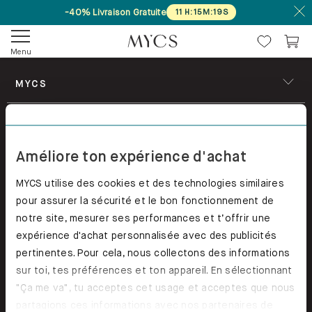
-40% Livraison Gratuite
11
H
:
15
M
:
19
S
Menu
MYCS
RANGEMENTS
Améliore ton expérience d'achat
ARMOIRES
MYCS utilise des cookies et des technologies similaires
CANAPÉS & FAUTEUILS
pour assurer la sécurité et le bon fonctionnement de
notre site, mesurer ses performances et t’offrir une
Suivez nous
expérience d'achat personnalisée avec des publicités
pertinentes. Pour cela, nous collectons des informations
sur toi, tes préférences et ton appareil. En sélectionnant
"Ça me va", tu acceptes cet usage et acceptes que nous
partagions ces informations avec nos partenaires de