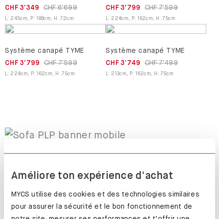
CHF 3'349
CHF 6'699
CHF 3'799
CHF 7'599
L
:
245
cm
,
P
:
168
cm
,
H
:
72
cm
L
:
224
cm
,
P
:
162
cm
,
H
:
75
cm
Système canapé TYME
Système canapé TYME
CHF 3'799
CHF 7'599
CHF 3'749
CHF 7'499
L
:
224
cm
,
P
:
162
cm
,
H
:
75
cm
L
:
213
cm
,
P
:
162
cm
,
H
:
75
cm
Améliore ton expérience d'achat
MYCS utilise des cookies et des technologies similaires
pour assurer la sécurité et le bon fonctionnement de
notre site, mesurer ses performances et t’offrir une