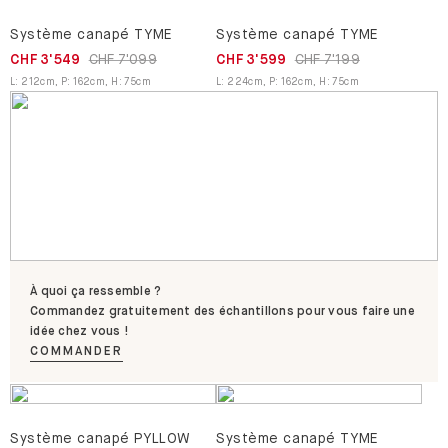
Système canapé TYME
Système canapé TYME
CHF 3'549
CHF 7'099
CHF 3'599
CHF 7'199
L
:
212
cm
,
P
:
162
cm
,
H
:
75
cm
L
:
224
cm
,
P
:
162
cm
,
H
:
75
cm
À quoi ça ressemble ?
Commandez gratuitement des échantillons pour vous faire une
idée chez vous !
COMMANDER
Système canapé PYLLOW
Système canapé TYME