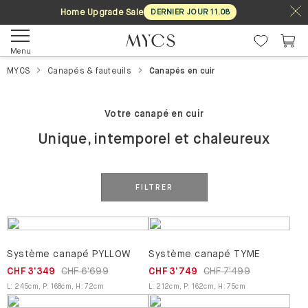
Home Upgrade Sale
DERNIER JOUR
11
.
08
Menu
MYCS
Canapés & fauteuils
Canapés en cuir
Votre canapé en cuir
Unique, intemporel et chaleureux
FILTRER
Système canapé PYLLOW
Système canapé TYME
CHF 3'349
CHF 6'699
CHF 3'749
CHF 7'499
L
:
245
cm
,
P
:
168
cm
,
H
:
72
cm
L
:
212
cm
,
P
:
162
cm
,
H
:
75
cm