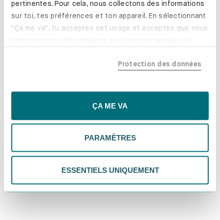
pertinentes. Pour cela, nous collectons des informations
sur toi, tes préférences et ton appareil. En sélectionnant
"Ça me va", tu acceptes cet usage et acceptes que nous
partagions ces informations avec nos partenaires de
confiance, y compris nos partenaires marketing. Note que
Protection des données
tes données pourraient être traitées en dehors de l'UE,
notamment aux États-Unis. Si tu choisis "Essentiels
uniquement", nous n'utiliserons que les cookies
essentiels, ce qui pourrait limiter les contenus
ÇA ME VA
personnalisés. Choisis "Paramètres" pour vérifier et gérer
tes préférences. Tu peux modifier tes choix à tout
PARAMÈTRES
moment. Pour plus d'informations, consulte notre
politique de confidentialité.
ESSENTIELS UNIQUEMENT