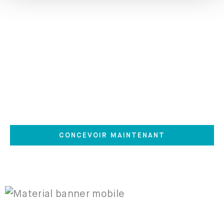
Nos coussins
Personnalisez vos coussins pour les
accorder avec votre sofa - Laissez
votre imagination vous déborder!
CONCEVOIR MAINTENANT