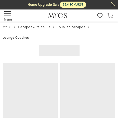
Home Upgrade Sale
62
H
:
10
M
:
51
S
Menu
MYCS
Canapés & fauteuils
Tous les canapés
Lounge Couches