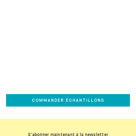
Nos tissus
Textiles tissés, laine ou velours –
tantôt naturellement rugueux, tantôt
doux : vous avez le choix entre
différents matériaux et de
nombreuses couleurs.
COMMANDER ÉCHANTILLONS
S'abonner maintenant à la newsletter