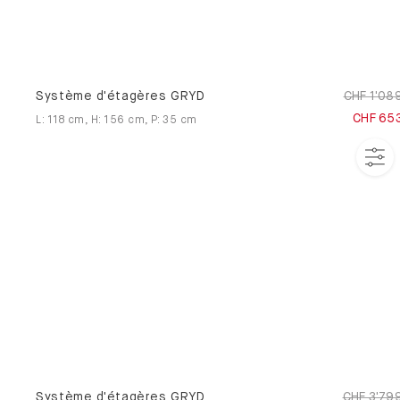
Système d'étagères GRYD
CHF 1'08
CHF 65
L
:
118
cm
,
H
:
156
cm
,
P
:
35
cm
Système d'étagères GRYD
CHF 3'79