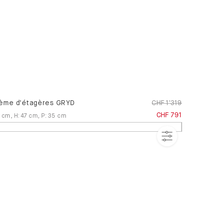
ème d'étagères GRYD
CHF 1'319
CHF 791
cm
,
H
:
47
cm
,
P
:
35
cm