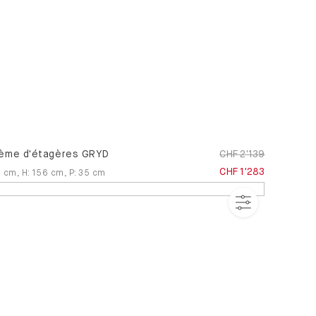
ème d'étagères GRYD
CHF 2'139
CHF 1'283
3
cm
,
H
:
156
cm
,
P
:
35
cm