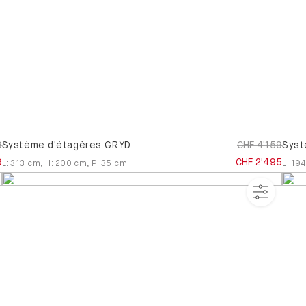
trois places
s
Canapes-
en-u
Canapés
convertibles
9
Système d'étagères GRYD
CHF 4'159
Syst
9
CHF 2'495
L
:
313
cm
,
H
:
200
cm
,
P
:
35
cm
L
:
194