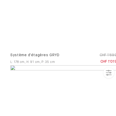
3D
Entretien de
Chevet
Normes et
meubles
certificats
Services
Service
montage
Système d'étagères GRYD
CHF 1'69
CHF 1'01
L
:
178
cm
,
H
:
91
cm
,
P
:
35
cm