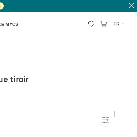
S
FR
 de MYCS
e tiroir