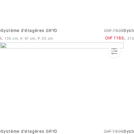
9
Système d'étagères GRYD
CHF 1'939
Syst
5
CHF 1'163
L
:
135
cm
,
H
:
91
cm
,
P
:
35
cm
L
:
21
9
Système d'étagères GRYD
CHF 1'809
Syst