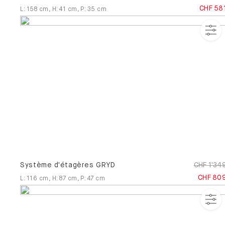
CHF 58
L
:
158
cm
,
H
:
41
cm
,
P
:
35
cm
Système d'étagères GRYD
CHF 1'34
CHF 80
L
:
116
cm
,
H
:
87
cm
,
P
:
47
cm