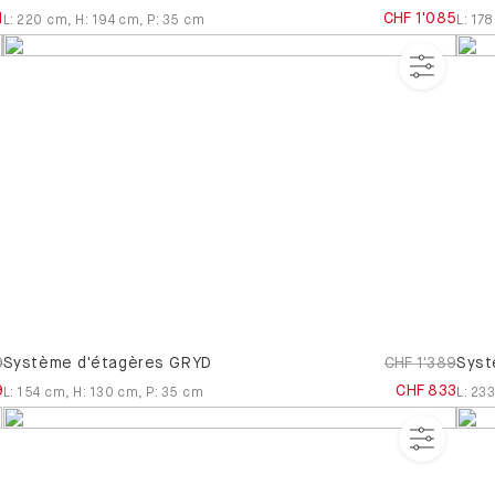
1
CHF 1'085
L
:
220
cm
,
H
:
194
cm
,
P
:
35
cm
L
:
178
9
Système d'étagères GRYD
CHF 1'389
Syst
9
CHF 833
L
:
154
cm
,
H
:
130
cm
,
P
:
35
cm
L
:
23