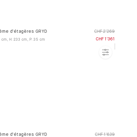
ème d'étagères GRYD
CHF 2'269
CHF 1'361
0
cm
,
H
:
233
cm
,
P
:
35
cm
ème d'étagères GRYD
CHF 1'639