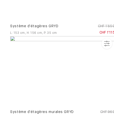
Système d'étagères GRYD
CHF 1'85
CHF 1'11
L
:
153
cm
,
H
:
156
cm
,
P
:
35
cm
Système d'étagères murales GRYD
CHF 96