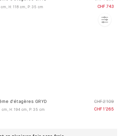
CHF 743
cm
,
H
:
118
cm
,
P
:
35
cm
ème d'étagères GRYD
CHF 2'109
CHF 1'265
6
cm
,
H
:
194
cm
,
P
:
35
cm