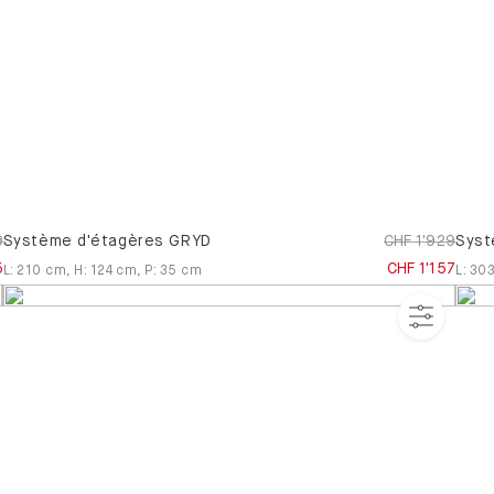
9
Système d'étagères GRYD
CHF 1'929
Syst
5
CHF 1'157
L
:
210
cm
,
H
:
124
cm
,
P
:
35
cm
L
:
30