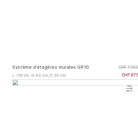
Système d'étagères murales GRYD
CHF 1'45
CHF 87
L
:
118
cm
,
H
:
60
cm
,
P
:
35
cm