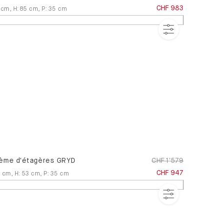
CHF 983
cm
,
H
:
85
cm
,
P
:
35
cm
ème d'étagères GRYD
CHF 1'579
CHF 947
3
cm
,
H
:
53
cm
,
P
:
35
cm