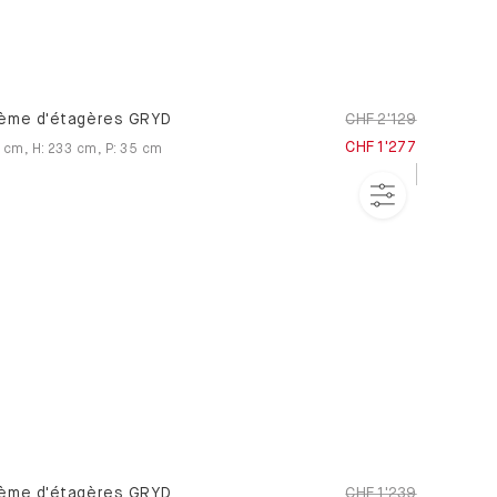
ème d'étagères GRYD
CHF 2'129
CHF 1'277
cm
,
H
:
233
cm
,
P
:
35
cm
ème d'étagères GRYD
CHF 1'239