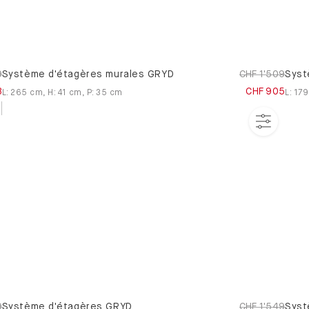
9
Système d'étagères murales GRYD
CHF 1'509
Syst
3
CHF 905
L
:
265
cm
,
H
:
41
cm
,
P
:
35
cm
L
:
179
9
Système d'étagères GRYD
CHF 1'549
Syst