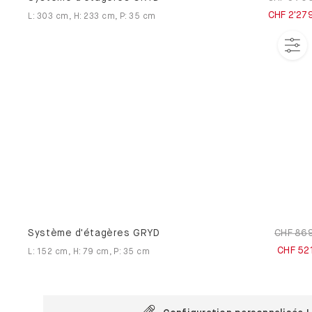
CHF 2'27
L
:
303
cm
,
H
:
233
cm
,
P
:
35
cm
Système d'étagères GRYD
CHF 86
CHF 52
L
:
152
cm
,
H
:
79
cm
,
P
:
35
cm