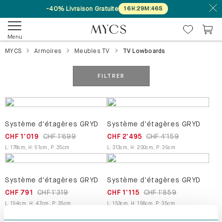
-40% Livraison Gratuite
16
H
:
29
M
:
46
S
Menu
MYCS
Armoires
Meubles TV
TV Lowboards
FILTRER
Système d'étagères GRYD
Système d'étagères GRYD
CHF 1'019
CHF 1'699
CHF 2'495
CHF 4'159
L
:
178
cm
,
H
:
91
cm
,
P
:
35
cm
L
:
313
cm
,
H
:
200
cm
,
P
:
35
cm
Système d'étagères GRYD
Système d'étagères GRYD
CHF 791
CHF 1'319
CHF 1'115
CHF 1'859
L
:
194
cm
,
H
:
47
cm
,
P
:
35
cm
L
:
153
cm
,
H
:
156
cm
,
P
:
35
cm