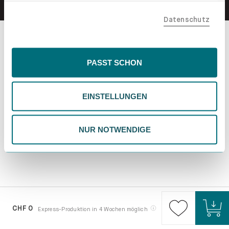
teilen. Bitte beachte, dass deine Daten auch außerhalb
Datenschutz
der EU, beispielsweise in den USA, verarbeitet werden
könnten. Wenn du "Nur Notwendige" wählst, verwenden
wir nur essentielle Cookies, wodurch personalisierte
Inhalte eingeschränkt sein könnten. Wähle
PASST SCHON
"Einstellungen" für eine Überprüfung und Verwaltung
deiner Präferenzen. Du kannst deine Wahl jederzeit
EINSTELLUNGEN
ändern. Weitere Informationen findest du in unserer
Datenschutzrichtlinie.
NUR NOTWENDIGE
CHF 0
Express-Produktion in 4 Wochen möglich