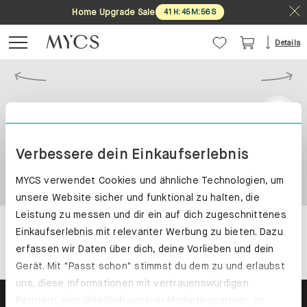
Home Upgrade Sale
41
H
:
45
M
:
56
S
Details
Verbessere dein Einkaufserlebnis
MYCS verwendet Cookies und ähnliche Technologien, um
unsere Website sicher und funktional zu halten, die
Leistung zu messen und dir ein auf dich zugeschnittenes
Einkaufserlebnis mit relevanter Werbung zu bieten. Dazu
erfassen wir Daten über dich, deine Vorlieben und dein
Gerät. Mit "Passt schon" stimmst du dem zu und erlaubst
uns, diese Informationen mit vertrauenswürdigen
Partnern, einschließlich unserer Marketingpartner, zu