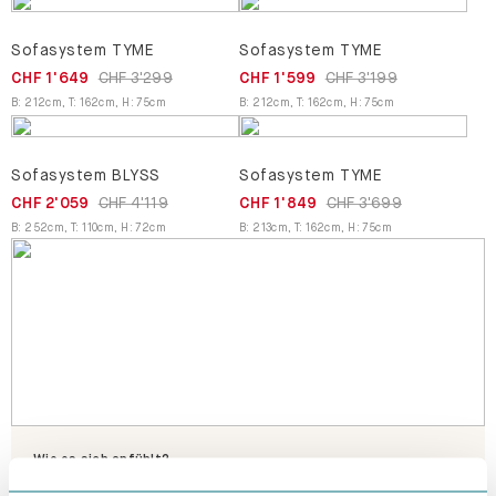
Sofasystem TYME
Sofasystem TYME
CHF 1'649
CHF 3'299
CHF 1'599
CHF 3'199
B
:
212
cm
,
T
:
162
cm
,
H
:
75
cm
B
:
212
cm
,
T
:
162
cm
,
H
:
75
cm
Sofasystem BLYSS
Sofasystem TYME
CHF 2'059
CHF 4'119
CHF 1'849
CHF 3'699
B
:
252
cm
,
T
:
110
cm
,
H
:
72
cm
B
:
213
cm
,
T
:
162
cm
,
H
:
75
cm
Wie es sich anfühlt?
Bestell dir gratis Proben von Stoffen und Farben nach Hause!