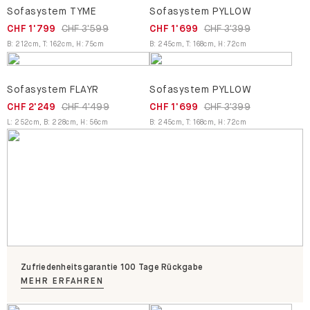
Sofasystem TYME
Sofasystem PYLLOW
CHF 1'799
CHF 3'599
CHF 1'699
CHF 3'399
B
:
212
cm
,
T
:
162
cm
,
H
:
75
cm
B
:
245
cm
,
T
:
168
cm
,
H
:
72
cm
Sofasystem FLAYR
Sofasystem PYLLOW
CHF 2'249
CHF 4'499
CHF 1'699
CHF 3'399
L
:
252
cm
,
B
:
228
cm
,
H
:
56
cm
B
:
245
cm
,
T
:
168
cm
,
H
:
72
cm
Zufriedenheitsgarantie 100 Tage Rückgabe
MEHR ERFAHREN