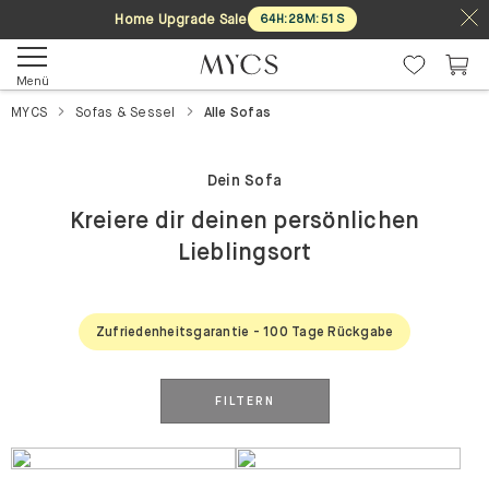
Home Upgrade Sale
64
H
:
28
M
:
51
S
Menü
MYCS
Sofas & Sessel
Alle Sofas
Dein Sofa
Kreiere dir deinen persönlichen
Lieblingsort
Zufriedenheitsgarantie - 100 Tage Rückgabe
FILTERN