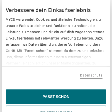
GRATIS BESTELLEN
Verbessere dein Einkaufserlebnis
MYCS verwendet Cookies und ähnliche Technologien, um
unsere Website sicher und funktional zu halten, die
Leistung zu messen und dir ein auf dich zugeschnittenes
Einkaufserlebnis mit relevanter Werbung zu bieten. Dazu
erfassen wir Daten über dich, deine Vorlieben und dein
Gerät. Mit "Passt schon" stimmst du dem zu und erlaubst
uns, diese Informationen mit vertrauenswürdigen
Partnern, einschließlich unserer Marketingpartner, zu
teilen. Bitte beachte, dass deine Daten auch außerhalb
Datenschutz
der EU, beispielsweise in den USA, verarbeitet werden
könnten. Wenn du "Nur Notwendige" wählst, verwenden
wir nur essentielle Cookies, wodurch personalisierte
Dein Traumsofa war noch
Inhalte eingeschränkt sein könnten. Wähle
PASST SCHON
nicht dabei?
"Einstellungen" für eine Überprüfung und Verwaltung
deiner Präferenzen. Du kannst deine Wahl jederzeit
Mit unserem Konfigurator und der