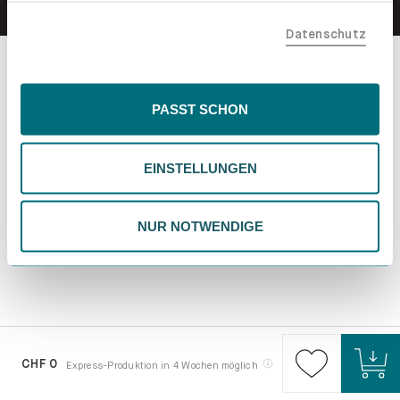
teilen. Bitte beachte, dass deine Daten auch außerhalb
Datenschutz
der EU, beispielsweise in den USA, verarbeitet werden
könnten. Wenn du "Nur Notwendige" wählst, verwenden
wir nur essentielle Cookies, wodurch personalisierte
Inhalte eingeschränkt sein könnten. Wähle
PASST SCHON
"Einstellungen" für eine Überprüfung und Verwaltung
deiner Präferenzen. Du kannst deine Wahl jederzeit
EINSTELLUNGEN
ändern. Weitere Informationen findest du in unserer
Datenschutzrichtlinie.
NUR NOTWENDIGE
CHF 0
Express-Produktion in 4 Wochen möglich