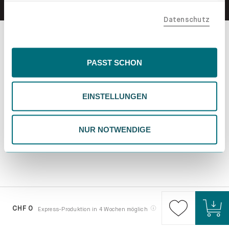
teilen. Bitte beachte, dass deine Daten auch außerhalb
Datenschutz
der EU, beispielsweise in den USA, verarbeitet werden
könnten. Wenn du "Nur Notwendige" wählst, verwenden
wir nur essentielle Cookies, wodurch personalisierte
Inhalte eingeschränkt sein könnten. Wähle
PASST SCHON
"Einstellungen" für eine Überprüfung und Verwaltung
deiner Präferenzen. Du kannst deine Wahl jederzeit
EINSTELLUNGEN
ändern. Weitere Informationen findest du in unserer
Datenschutzrichtlinie.
NUR NOTWENDIGE
CHF 0
Express-Produktion in 4 Wochen möglich