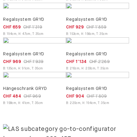
Regalsystem GRYD
Regalsystem GRYD
CHF 659
CHF 1'319
CHF 929
CHF 1'859
B
:
194
cm
,
H
:
47
cm
,
T
:
35
cm
B
:
153
cm
,
H
:
156
cm
,
T
:
35
cm
Regalsystem GRYD
Regalsystem GRYD
CHF 969
CHF 1'939
CHF 1'134
CHF 2'269
B
:
135
cm
,
H
:
91
cm
,
T
:
35
cm
B
:
210
cm
,
H
:
233
cm
,
T
:
35
cm
Hängeschrank GRYD
Regalsystem GRYD
CHF 484
CHF 969
CHF 904
CHF 1'809
B
:
158
cm
,
H
:
41
cm
,
T
:
35
cm
B
:
220
cm
,
H
:
194
cm
,
T
:
35
cm