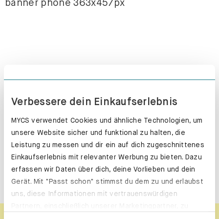
Wunschdesign noch
nicht gefunden?
Verbessere dein Einkaufserlebnis
In unserem Online Konfigurator
MYCS verwendet Cookies und ähnliche Technologien, um
kannst du dir dein Sideboard oder
unsere Website sicher und funktional zu halten, die
deinen Hängeschrank ganz einfach
Leistung zu messen und dir ein auf dich zugeschnittenes
selbst designen.
Einkaufserlebnis mit relevanter Werbung zu bieten. Dazu
erfassen wir Daten über dich, deine Vorlieben und dein
JETZT TRAUMMÖBEL KREIEREN
Gerät. Mit "Passt schon" stimmst du dem zu und erlaubst
uns, diese Informationen mit vertrauenswürdigen
Partnern, einschließlich unserer Marketingpartner, zu
teilen. Bitte beachte, dass deine Daten auch außerhalb