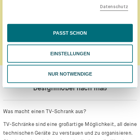
Jetzt Newsletter abonnieren!
Datenschutz
der EU, beispielsweise in den USA, verarbeitet werden
könnten. Wenn du "Nur Notwendige" wählst, verwenden
wir nur essentielle Cookies, wodurch personalisierte
Inhalte eingeschränkt sein könnten. Wähle
PASST SCHON
"Einstellungen" für eine Überprüfung und Verwaltung
ANMELDEN
deiner Präferenzen. Du kannst deine Wahl jederzeit
EINSTELLUNGEN
ändern. Weitere Informationen findest du in unserer
Datenschutzrichtlinie.
NUR NOTWENDIGE
TV Schrank selbst konfigurieren –
Designmöbel nach maß
Was macht einen TV-Schrank aus?
TV-Schränke sind eine großartige Möglichkeit, all deine
technischen Geräte zu verstauen und zu organisieren.