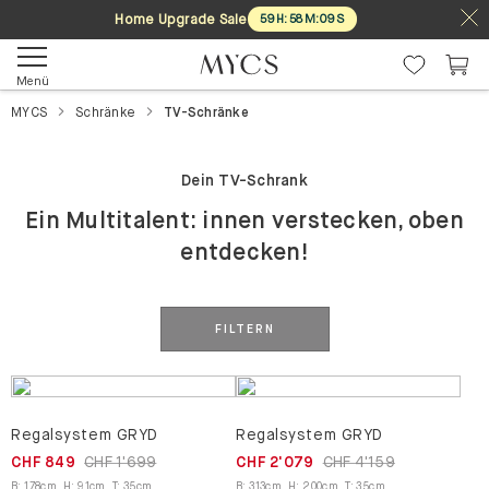
Home Upgrade Sale
59
H
:
58
M
:
09
S
Menü
MYCS
Schränke
TV-Schränke
Dein TV-Schrank
Ein Multitalent: innen verstecken, oben
entdecken!
FILTERN
Regalsystem GRYD
Regalsystem GRYD
CHF 849
CHF 1'699
CHF 2'079
CHF 4'159
B
:
178
cm
,
H
:
91
cm
,
T
:
35
cm
B
:
313
cm
,
H
:
200
cm
,
T
:
35
cm