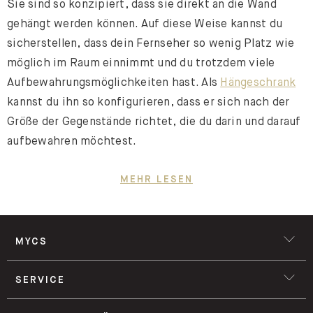
Sie sind so konzipiert, dass sie direkt an die Wand
gehängt werden können. Auf diese Weise kannst du
sicherstellen, dass dein Fernseher so wenig Platz wie
möglich im Raum einnimmt und du trotzdem viele
Aufbewahrungsmöglichkeiten hast. Als
Hängeschrank
kannst du ihn so konfigurieren, dass er sich nach der
Größe der Gegenstände richtet, die du darin und darauf
aufbewahren möchtest.
MEHR LESEN
Worauf sollte ich bei einem TV-Schrank achten?
TV-Schränke gibt es in vielen verschiedenen Varianten.
MYCS
Die beliebteste Form ist das Lowboard. Die meist
verwendeten Maße für einen TV-Schrank: eine Breite
SERVICE
von 160 cm und eine Höhe von circa 40 cm. Vor dem
Kauf eines
Lowboards
solltest du dir folgende Fragen