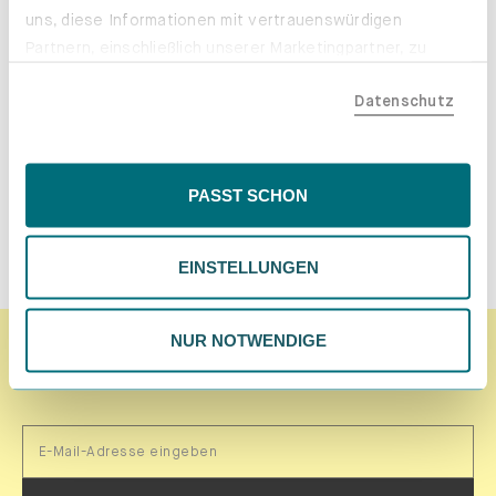
uns, diese Informationen mit vertrauenswürdigen
Gestalte dein Sofa im
Partnern, einschließlich unserer Marketingpartner, zu
neuen Stoff.
teilen. Bitte beachte, dass deine Daten auch außerhalb
Datenschutz
der EU, beispielsweise in den USA, verarbeitet werden
Mit unserem Konfigurator entwirfst
könnten. Wenn du "Nur Notwendige" wählst, verwenden
du dein Möbelstück ganz nach deinen
wir nur essentielle Cookies, wodurch personalisierte
Vorstellungen - jetzt auch in den
Inhalte eingeschränkt sein könnten. Wähle
verbesserten Stoffen.
PASST SCHON
"Einstellungen" für eine Überprüfung und Verwaltung
deiner Präferenzen. Du kannst deine Wahl jederzeit
JETZT GESTALTEN
EINSTELLUNGEN
ändern. Weitere Informationen findest du in unserer
Datenschutzrichtlinie.
NUR NOTWENDIGE
Du willst in Zukunft keinen Launch mehr verpassen?