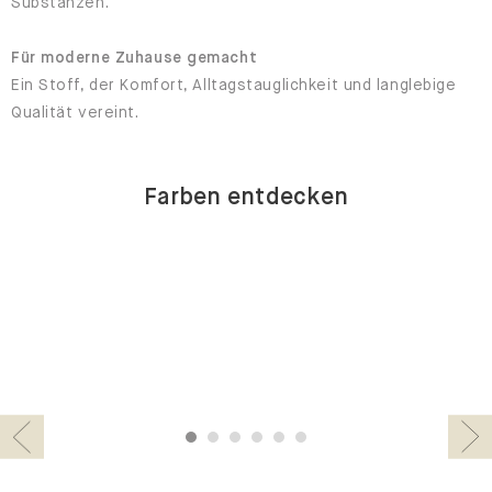
Substanzen.
Für moderne Zuhause gemacht
Ein Stoff, der Komfort, Alltagstauglichkeit und langlebige
Qualität vereint.
Farben entdecken
1
2
3
4
5
6
Previous
Nex