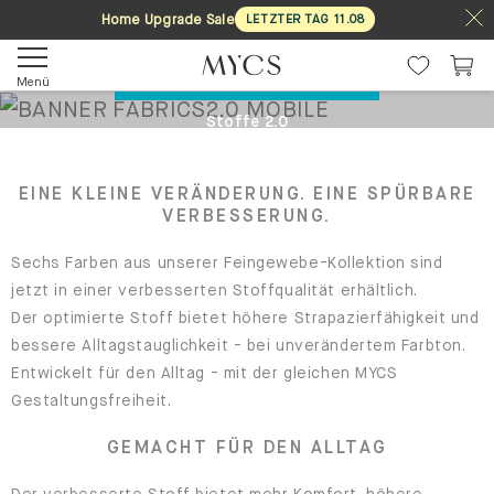
Home Upgrade Sale
LETZTER TAG
11
.
08
MUSTER BESTELLEN
Menü
Stoffe 2.0
Die gleichen Farben. Noch bessere
Stoffe.
EINE KLEINE VERÄNDERUNG. EINE SPÜRBARE
VERBESSERUNG.
Sechs Farben aus unserer Feingewebe-Kollektion sind
jetzt in einer verbesserten Stoffqualität erhältlich.
Der optimierte Stoff bietet höhere Strapazierfähigkeit und
bessere Alltagstauglichkeit - bei unverändertem Farbton.
Entwickelt für den Alltag - mit der gleichen MYCS
Gestaltungsfreiheit.
GEMACHT FÜR DEN ALLTAG
Der verbesserte Stoff bietet mehr Komfort, höhere