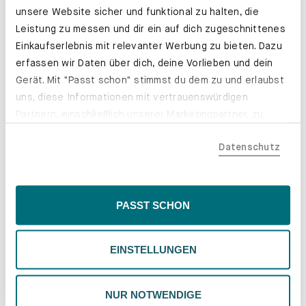
unsere Website sicher und funktional zu halten, die
Leistung zu messen und dir ein auf dich zugeschnittenes
Einkaufserlebnis mit relevanter Werbung zu bieten. Dazu
erfassen wir Daten über dich, deine Vorlieben und dein
Gerät. Mit "Passt schon" stimmst du dem zu und erlaubst
uns, diese Informationen mit vertrauenswürdigen
Partnern, einschließlich unserer Marketingpartner, zu
teilen. Bitte beachte, dass deine Daten auch außerhalb
Datenschutz
der EU, beispielsweise in den USA, verarbeitet werden
könnten. Wenn du "Nur Notwendige" wählst, verwenden
wir nur essentielle Cookies, wodurch personalisierte
Farben und Stoffe. Genau deine.
Inhalte eingeschränkt sein könnten. Wähle
PASST SCHON
"Einstellungen" für eine Überprüfung und Verwaltung
Erfahre mehr
deiner Präferenzen. Du kannst deine Wahl jederzeit
EINSTELLUNGEN
ändern. Weitere Informationen findest du in unserer
Datenschutzrichtlinie.
NUR NOTWENDIGE