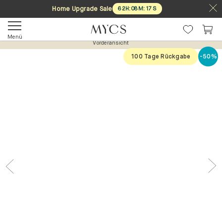
Home Upgrade Sale
62
H
:
08
M
:
17
S
Menü
Vorderansicht
100 Tage Rückgabe
-50%
Previous
Nex