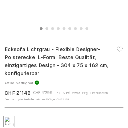
1
2
3
4
5
6
7
8
9
Ecksofa Lichtgrau - Flexible Designer-
Polsterecke, L-Form: Beste Qualität,
einzigartiges Design - 304 x 75 x 162 cm,
konfigurierbar
Artikel verfügbar
CHF 2'149
CHF 4'299
inkl. 8.1% MwSt.
zzgl. Lieferkosten
Der niedrigste Preis der letzten 30 Tage:
CHF 2'149