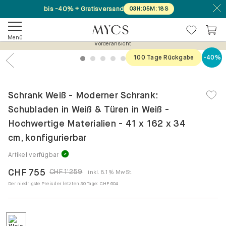
bis -40% + Gratisversand
03
H
:
05
M
:
18
S
Menü
Vorderansicht
100 Tage Rückgabe
-40%
1
2
3
4
5
6
7
Previous
Nex
Schrank Weiß - Moderner Schrank:
Schubladen in Weiß & Türen in Weiß -
Hochwertige Materialien - 41 x 162 x 34
cm, konfigurierbar
Artikel verfügbar
CHF 755
CHF 1'259
inkl. 8.1% MwSt.
Der niedrigste Preis der letzten 30 Tage:
CHF 604