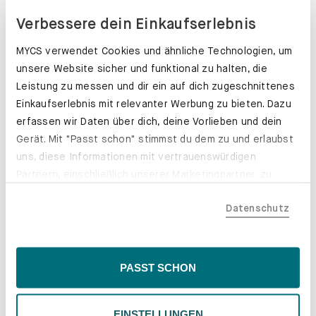
Verbessere dein Einkaufserlebnis
MYCS verwendet Cookies und ähnliche Technologien, um
unsere Website sicher und funktional zu halten, die
Leistung zu messen und dir ein auf dich zugeschnittenes
Einkaufserlebnis mit relevanter Werbung zu bieten. Dazu
erfassen wir Daten über dich, deine Vorlieben und dein
Gerät. Mit "Passt schon" stimmst du dem zu und erlaubst
uns, diese Informationen mit vertrauenswürdigen
Partnern, einschließlich unserer Marketingpartner, zu
teilen. Bitte beachte, dass deine Daten auch außerhalb
Datenschutz
der EU, beispielsweise in den USA, verarbeitet werden
könnten. Wenn du "Nur Notwendige" wählst, verwenden
Schubladenkästen. Stabil mit Stil.
wir nur essentielle Cookies, wodurch personalisierte
Erfahre mehr
Inhalte eingeschränkt sein könnten. Wähle
PASST SCHON
"Einstellungen" für eine Überprüfung und Verwaltung
deiner Präferenzen. Du kannst deine Wahl jederzeit
EINSTELLUNGEN
ändern. Weitere Informationen findest du in unserer