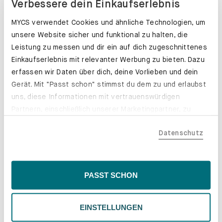
Verbessere dein Einkaufserlebnis
MYCS verwendet Cookies und ähnliche Technologien, um
unsere Website sicher und funktional zu halten, die
Leistung zu messen und dir ein auf dich zugeschnittenes
Einkaufserlebnis mit relevanter Werbung zu bieten. Dazu
erfassen wir Daten über dich, deine Vorlieben und dein
Gerät. Mit "Passt schon" stimmst du dem zu und erlaubst
uns, diese Informationen mit vertrauenswürdigen
Partnern, einschließlich unserer Marketingpartner, zu
teilen. Bitte beachte, dass deine Daten auch außerhalb
Datenschutz
der EU, beispielsweise in den USA, verarbeitet werden
könnten. Wenn du "Nur Notwendige" wählst, verwenden
wir nur essentielle Cookies, wodurch personalisierte
Schubladenkästen. Stabil mit Stil.
Inhalte eingeschränkt sein könnten. Wähle
PASST SCHON
Erfahre mehr
"Einstellungen" für eine Überprüfung und Verwaltung
deiner Präferenzen. Du kannst deine Wahl jederzeit
EINSTELLUNGEN
ändern. Weitere Informationen findest du in unserer
Datenschutzrichtlinie.