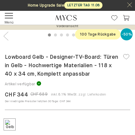
Home Upgrade Sale
LETZTER TAG
11
.
08
Menü
Vorderansicht
100 Tage Rückgabe
-50%
1
2
3
4
5
6
7
Previous
Nex
Lowboard Gelb - Designer-TV-Board: Türen
in Gelb - Hochwertige Materialien - 118 x
40 x 34 cm, Komplett anpassbar
Artikel verfügbar
CHF 344
CHF 689
inkl. 8.1% MwSt.
zzgl. Lieferkosten
Der niedrigste Preis der letzten 30 Tage:
CHF 344