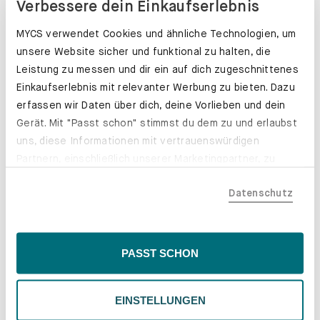
Verbessere dein Einkaufserlebnis
MYCS verwendet Cookies und ähnliche Technologien, um
unsere Website sicher und funktional zu halten, die
Leistung zu messen und dir ein auf dich zugeschnittenes
Einkaufserlebnis mit relevanter Werbung zu bieten. Dazu
erfassen wir Daten über dich, deine Vorlieben und dein
Gerät. Mit "Passt schon" stimmst du dem zu und erlaubst
uns, diese Informationen mit vertrauenswürdigen
Partnern, einschließlich unserer Marketingpartner, zu
teilen. Bitte beachte, dass deine Daten auch außerhalb
Datenschutz
der EU, beispielsweise in den USA, verarbeitet werden
könnten. Wenn du "Nur Notwendige" wählst, verwenden
wir nur essentielle Cookies, wodurch personalisierte
Schubladenkästen. Stabil mit Stil.
Inhalte eingeschränkt sein könnten. Wähle
PASST SCHON
Erfahre mehr
"Einstellungen" für eine Überprüfung und Verwaltung
deiner Präferenzen. Du kannst deine Wahl jederzeit
EINSTELLUNGEN
ändern. Weitere Informationen findest du in unserer
Datenschutzrichtlinie.