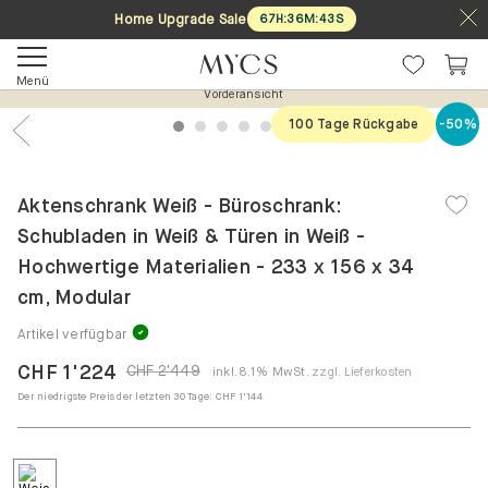
Home Upgrade Sale
67
H
:
36
M
:
42
S
Menü
Vorderansicht
100 Tage Rückgabe
-50%
1
2
3
4
5
6
7
Previous
Nex
Aktenschrank Weiß - Büroschrank:
Schubladen in Weiß & Türen in Weiß -
Hochwertige Materialien - 233 x 156 x 34
cm, Modular
Artikel verfügbar
CHF 1'224
CHF 2'449
inkl. 8.1% MwSt.
zzgl. Lieferkosten
Der niedrigste Preis der letzten 30 Tage:
CHF 1'144