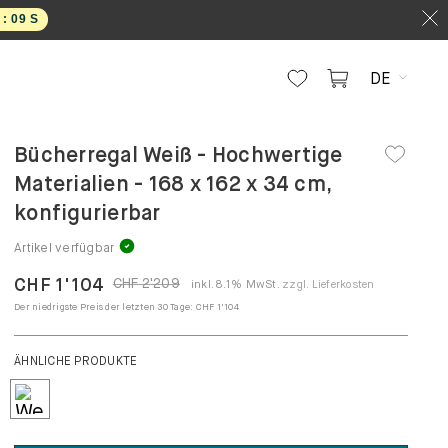
 :
08
S
DE
Bücherregal Weiß - Hochwertige
Materialien - 168 x 162 x 34 cm,
konfigurierbar
Artikel verfügbar
CHF 1'104
CHF 2'209
inkl. 8.1% MwSt.
zzgl. Lieferkosten
Der niedrigste Preis der letzten 30 Tage:
CHF 1'104
ÄHNLICHE PRODUKTE