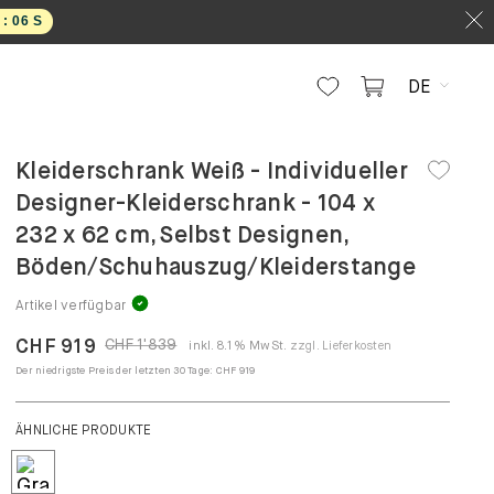
5
S
DE
Kleiderschrank Weiß - Individueller
Designer-Kleiderschrank - 104 x
232 x 62 cm, Selbst Designen,
Böden/Schuhauszug/Kleiderstange
Artikel verfügbar
CHF 919
CHF 1'839
inkl. 8.1% MwSt.
zzgl. Lieferkosten
Der niedrigste Preis der letzten 30 Tage:
CHF 919
ÄHNLICHE PRODUKTE