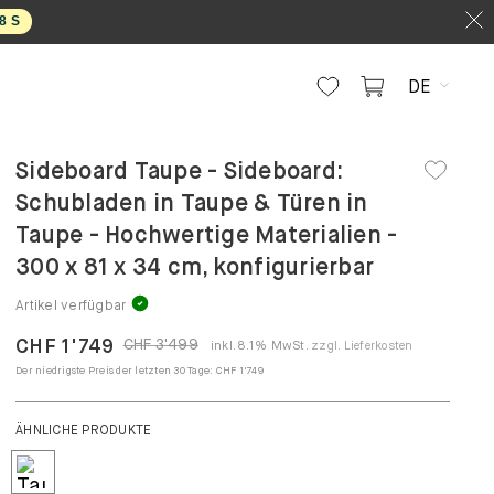
7
S
DE
Sideboard Taupe - Sideboard:
Schubladen in Taupe & Türen in
Taupe - Hochwertige Materialien -
300 x 81 x 34 cm, konfigurierbar
Artikel verfügbar
CHF 1'749
CHF 3'499
inkl. 8.1% MwSt.
zzgl. Lieferkosten
Der niedrigste Preis der letzten 30 Tage:
CHF 1'749
ÄHNLICHE PRODUKTE