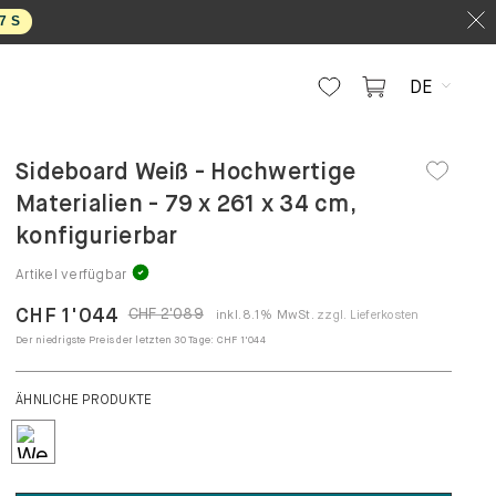
7
S
DE
Sideboard Weiß - Hochwertige
Materialien - 79 x 261 x 34 cm,
konfigurierbar
Artikel verfügbar
CHF 1'044
CHF 2'089
inkl. 8.1% MwSt.
zzgl. Lieferkosten
Der niedrigste Preis der letzten 30 Tage:
CHF 1'044
KONFIGURIEREN