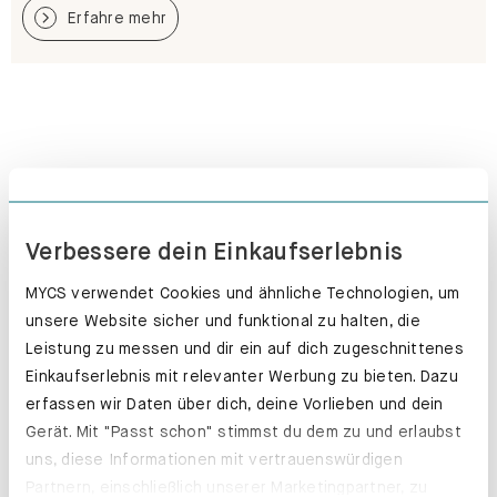
Erfahre mehr
Verbessere dein Einkaufserlebnis
MYCS verwendet Cookies und ähnliche Technologien, um
unsere Website sicher und funktional zu halten, die
Leistung zu messen und dir ein auf dich zugeschnittenes
Einkaufserlebnis mit relevanter Werbung zu bieten. Dazu
erfassen wir Daten über dich, deine Vorlieben und dein
Gerät. Mit "Passt schon" stimmst du dem zu und erlaubst
Hosenhalter. Deine Hosen halten länger.
uns, diese Informationen mit vertrauenswürdigen
Partnern, einschließlich unserer Marketingpartner, zu
Erfahre mehr