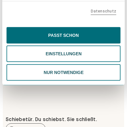
teilen. Bitte beachte, dass deine Daten auch außerhalb
Datenschutz
der EU, beispielsweise in den USA, verarbeitet werden
könnten. Wenn du "Nur Notwendige" wählst, verwenden
wir nur essentielle Cookies, wodurch personalisierte
Inhalte eingeschränkt sein könnten. Wähle
PASST SCHON
"Einstellungen" für eine Überprüfung und Verwaltung
deiner Präferenzen. Du kannst deine Wahl jederzeit
EINSTELLUNGEN
ändern. Weitere Informationen findest du in unserer
Datenschutzrichtlinie.
NUR NOTWENDIGE
Schiebetür. Du schiebst. Sie schließt.
Erfahre mehr