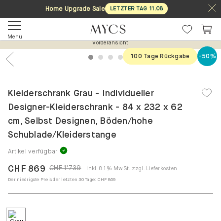
Home Upgrade Sale
LETZTER TAG
11
.
08
Vorderansicht
Menü
1
2
3
4
5
100 Tage Rückgabe
-50%
Previous
Nex
Kleiderschrank Grau - Individueller
Designer-Kleiderschrank - 84 x 232 x 62
cm, Selbst Designen, Böden/hohe
Schublade/Kleiderstange
Artikel verfügbar
CHF 869
CHF 1'739
inkl. 8.1% MwSt.
zzgl. Lieferkosten
Der niedrigste Preis der letzten 30 Tage:
CHF 869