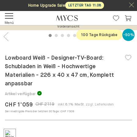
Home Upgrade Sale
LETZTER TAG
11
.
08
Menü
Vorderansicht
100 Tage Rückgabe
-50%
1
2
3
4
5
6
7
Previous
Nex
Lowboard Weiß - Designer-TV-Board:
Schubladen in Weiß - Hochwertige
Materialien - 226 x 40 x 47 cm, Komplett
anpassbar
Artikel verfügbar
CHF 1'059
CHF 2'119
inkl. 8.1% MwSt.
zzgl. Lieferkosten
Der niedrigste Preis der letzten 30 Tage:
CHF 1'009