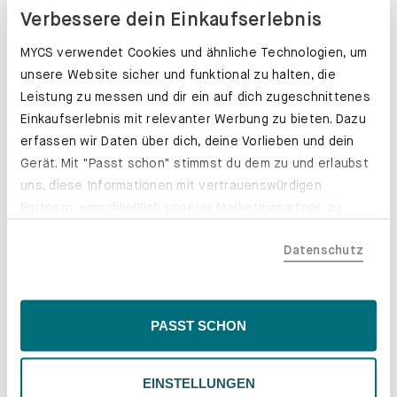
Verbessere dein Einkaufserlebnis
MYCS verwendet Cookies und ähnliche Technologien, um
unsere Website sicher und funktional zu halten, die
Leistung zu messen und dir ein auf dich zugeschnittenes
Einkaufserlebnis mit relevanter Werbung zu bieten. Dazu
erfassen wir Daten über dich, deine Vorlieben und dein
Gerät. Mit "Passt schon" stimmst du dem zu und erlaubst
uns, diese Informationen mit vertrauenswürdigen
Partnern, einschließlich unserer Marketingpartner, zu
teilen. Bitte beachte, dass deine Daten auch außerhalb
Datenschutz
der EU, beispielsweise in den USA, verarbeitet werden
könnten. Wenn du "Nur Notwendige" wählst, verwenden
wir nur essentielle Cookies, wodurch personalisierte
Schubladenkästen. Stabil mit Stil.
Inhalte eingeschränkt sein könnten. Wähle
PASST SCHON
"Einstellungen" für eine Überprüfung und Verwaltung
Erfahre mehr
deiner Präferenzen. Du kannst deine Wahl jederzeit
EINSTELLUNGEN
ändern. Weitere Informationen findest du in unserer