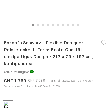
1
2
3
4
5
6
7
8
9
10
Ecksofa Schwarz - Flexible Designer-
Polsterecke, L-Form: Beste Qualität,
einzigartiges Design - 212 x 75 x 162 cm,
konfigurierbar
Artikel verfügbar
CHF 1'799
CHF 3'599
inkl. 8.1% MwSt.
zzgl. Lieferkosten
Der niedrigste Preis der letzten 30 Tage:
CHF 1'799