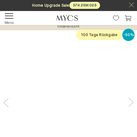
Home Upgrade Sale
57
H
:
25
M
:
02
S
Menü
Vorderansicht
100 Tage Rückgabe
-50%
Previous
Nex