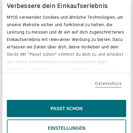
Verbessere dein Einkaufserlebnis
MYCS verwendet Cookies und ähnliche Technologien, um
unsere Website sicher und funktional zu halten, die
Leistung zu messen und dir ein auf dich zugeschnittenes
Einkaufserlebnis mit relevanter Werbung zu bieten. Dazu
erfassen wir Daten über dich, deine Vorlieben und dein
Gerät. Mit "Passt schon" stimmst du dem zu und erlaubst
uns, diese Informationen mit vertrauenswürdigen
Partnern, einschließlich unserer Marketingpartner, zu
teilen. Bitte beachte, dass deine Daten auch außerhalb
Datenschutz
der EU, beispielsweise in den USA, verarbeitet werden
könnten. Wenn du "Nur Notwendige" wählst, verwenden
wir nur essentielle Cookies, wodurch personalisierte
Schubladenkästen. Stabil mit Stil.
Inhalte eingeschränkt sein könnten. Wähle
PASST SCHON
Erfahre mehr
"Einstellungen" für eine Überprüfung und Verwaltung
deiner Präferenzen. Du kannst deine Wahl jederzeit
EINSTELLUNGEN
ändern. Weitere Informationen findest du in unserer