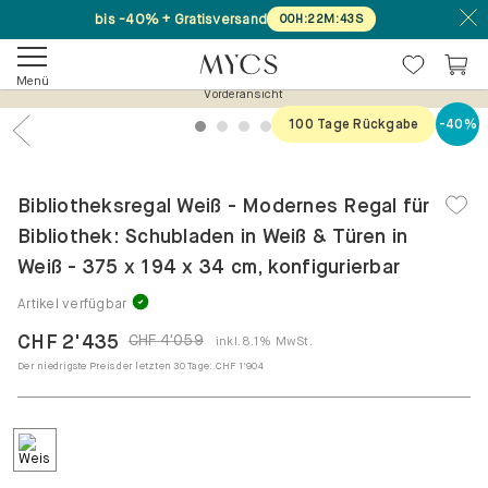
bis -40% + Gratisversand
00
H
:
22
M
:
43
S
Menü
Vorderansicht
100 Tage Rückgabe
-40%
1
2
3
4
5
Previous
Nex
Bibliotheksregal Weiß - Modernes Regal für
Bibliothek: Schubladen in Weiß & Türen in
Weiß - 375 x 194 x 34 cm, konfigurierbar
Artikel verfügbar
CHF 2'435
CHF 4'059
inkl. 8.1% MwSt.
Der niedrigste Preis der letzten 30 Tage:
CHF 1'904