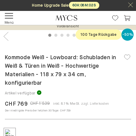
Home Upgrade Sale
60
H
:
08
M
:
02
S
Menü
Vorderansicht
100 Tage Rückgabe
-50%
1
2
3
4
5
6
7
Previous
Nex
Kommode Weiß - Lowboard: Schubladen in
Weiß & Türen in Weiß - Hochwertige
Materialien - 118 x 79 x 34 cm,
konfigurierbar
Artikel verfügbar
CHF 769
CHF 1'539
inkl. 8.1% MwSt.
zzgl. Lieferkosten
Der niedrigste Preis der letzten 30 Tage:
CHF 729