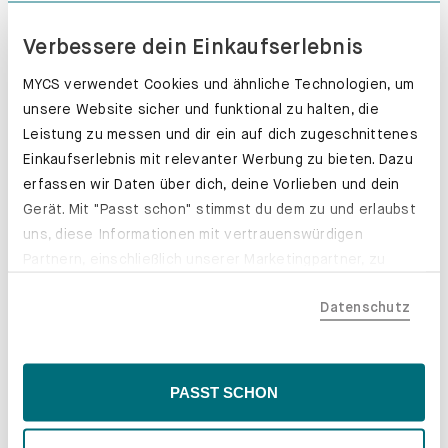
Verbessere dein Einkaufserlebnis
MYCS verwendet Cookies und ähnliche Technologien, um
unsere Website sicher und funktional zu halten, die
Leistung zu messen und dir ein auf dich zugeschnittenes
Einkaufserlebnis mit relevanter Werbung zu bieten. Dazu
erfassen wir Daten über dich, deine Vorlieben und dein
Gerät. Mit "Passt schon" stimmst du dem zu und erlaubst
uns, diese Informationen mit vertrauenswürdigen
Partnern, einschließlich unserer Marketingpartner, zu
teilen. Bitte beachte, dass deine Daten auch außerhalb
Datenschutz
der EU, beispielsweise in den USA, verarbeitet werden
könnten. Wenn du "Nur Notwendige" wählst, verwenden
wir nur essentielle Cookies, wodurch personalisierte
Inhalte eingeschränkt sein könnten. Wähle
PASST SCHON
Schubladenkästen. Stabil mit Stil.
"Einstellungen" für eine Überprüfung und Verwaltung
deiner Präferenzen. Du kannst deine Wahl jederzeit
Erfahre mehr