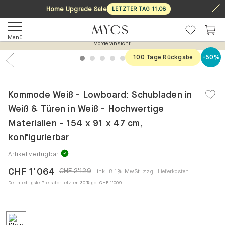
Home Upgrade Sale
LETZTER TAG
11
.
08
Menü
Vorderansicht
100 Tage Rückgabe
-50%
1
2
3
4
5
6
7
Previous
Nex
Kommode Weiß - Lowboard: Schubladen in
Weiß & Türen in Weiß - Hochwertige
Materialien - 154 x 91 x 47 cm,
konfigurierbar
Artikel verfügbar
CHF 1'064
CHF 2'129
inkl. 8.1% MwSt.
zzgl. Lieferkosten
Der niedrigste Preis der letzten 30 Tage:
CHF 1'009