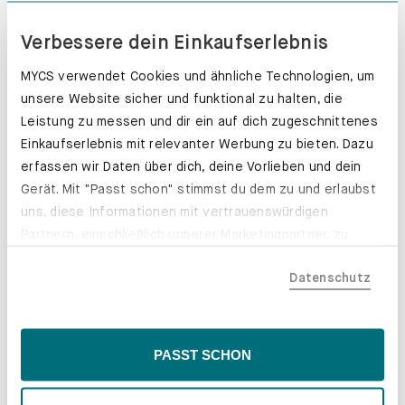
Verbessere dein Einkaufserlebnis
MYCS verwendet Cookies und ähnliche Technologien, um
unsere Website sicher und funktional zu halten, die
Leistung zu messen und dir ein auf dich zugeschnittenes
Einkaufserlebnis mit relevanter Werbung zu bieten. Dazu
erfassen wir Daten über dich, deine Vorlieben und dein
Gerät. Mit "Passt schon" stimmst du dem zu und erlaubst
uns, diese Informationen mit vertrauenswürdigen
Partnern, einschließlich unserer Marketingpartner, zu
teilen. Bitte beachte, dass deine Daten auch außerhalb
Datenschutz
der EU, beispielsweise in den USA, verarbeitet werden
könnten. Wenn du "Nur Notwendige" wählst, verwenden
wir nur essentielle Cookies, wodurch personalisierte
Inhalte eingeschränkt sein könnten. Wähle
PASST SCHON
Schubladenkästen. Stabil mit Stil.
"Einstellungen" für eine Überprüfung und Verwaltung
deiner Präferenzen. Du kannst deine Wahl jederzeit
Erfahre mehr