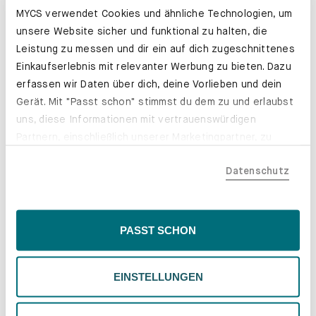
MYCS verwendet Cookies und ähnliche Technologien, um
unsere Website sicher und funktional zu halten, die
Leistung zu messen und dir ein auf dich zugeschnittenes
Einkaufserlebnis mit relevanter Werbung zu bieten. Dazu
erfassen wir Daten über dich, deine Vorlieben und dein
Gerät. Mit "Passt schon" stimmst du dem zu und erlaubst
uns, diese Informationen mit vertrauenswürdigen
Partnern, einschließlich unserer Marketingpartner, zu
teilen. Bitte beachte, dass deine Daten auch außerhalb
Datenschutz
der EU, beispielsweise in den USA, verarbeitet werden
Schubladenkästen. Stabil mit Stil.
könnten. Wenn du "Nur Notwendige" wählst, verwenden
wir nur essentielle Cookies, wodurch personalisierte
Erfahre mehr
Inhalte eingeschränkt sein könnten. Wähle
PASST SCHON
"Einstellungen" für eine Überprüfung und Verwaltung
deiner Präferenzen. Du kannst deine Wahl jederzeit
EINSTELLUNGEN
ändern. Weitere Informationen findest du in unserer
Datenschutzrichtlinie.