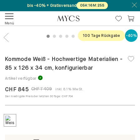
bis -40% + Gratisversand
05
H
:
16
M
:
25
S
Menü
100 Tage Rückgabe
-40%
1
2
3
4
5
6
7
8
Previous
Nex
Kommode Weiß - Hochwertige Materialien -
85 x 126 x 34 cm, konfigurierbar
Artikel verfügbar
CHF 845
CHF 1'409
inkl. 8.1% MwSt.
Der niedrigste Preis der letzten 30 Tage:
CHF 704