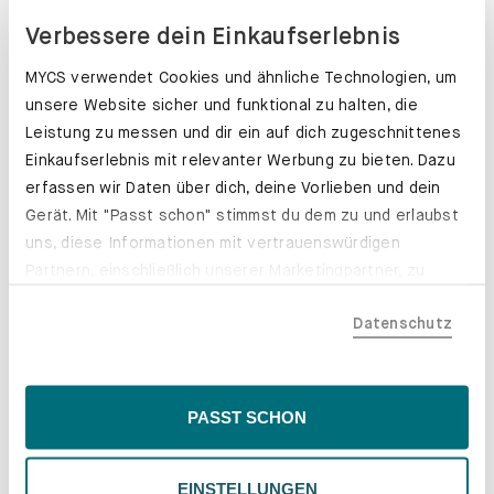
Verbessere dein Einkaufserlebnis
MYCS verwendet Cookies und ähnliche Technologien, um
unsere Website sicher und funktional zu halten, die
Leistung zu messen und dir ein auf dich zugeschnittenes
Einkaufserlebnis mit relevanter Werbung zu bieten. Dazu
erfassen wir Daten über dich, deine Vorlieben und dein
Gerät. Mit "Passt schon" stimmst du dem zu und erlaubst
uns, diese Informationen mit vertrauenswürdigen
Partnern, einschließlich unserer Marketingpartner, zu
teilen. Bitte beachte, dass deine Daten auch außerhalb
Datenschutz
der EU, beispielsweise in den USA, verarbeitet werden
könnten. Wenn du "Nur Notwendige" wählst, verwenden
wir nur essentielle Cookies, wodurch personalisierte
Inhalte eingeschränkt sein könnten. Wähle
Schubladenkästen. Stabil mit Stil.
PASST SCHON
"Einstellungen" für eine Überprüfung und Verwaltung
Erfahre mehr
deiner Präferenzen. Du kannst deine Wahl jederzeit
EINSTELLUNGEN
ändern. Weitere Informationen findest du in unserer