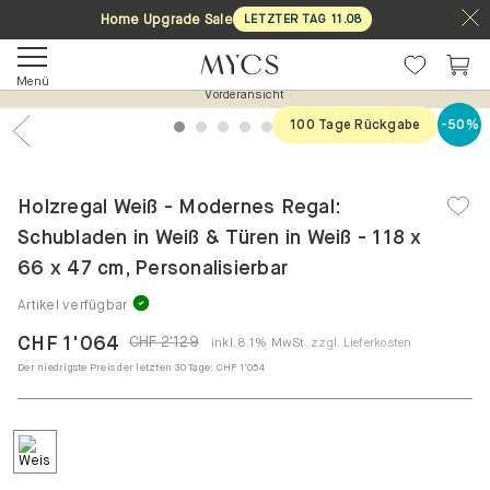
Home Upgrade Sale
LETZTER TAG
11
.
08
Menü
Vorderansicht
100 Tage Rückgabe
-50%
1
2
3
4
5
6
7
Previous
Nex
Holzregal Weiß - Modernes Regal:
Schubladen in Weiß & Türen in Weiß - 118 x
66 x 47 cm, Personalisierbar
Artikel verfügbar
CHF 1'064
CHF 2'129
inkl. 8.1% MwSt.
zzgl. Lieferkosten
Der niedrigste Preis der letzten 30 Tage:
CHF 1'054