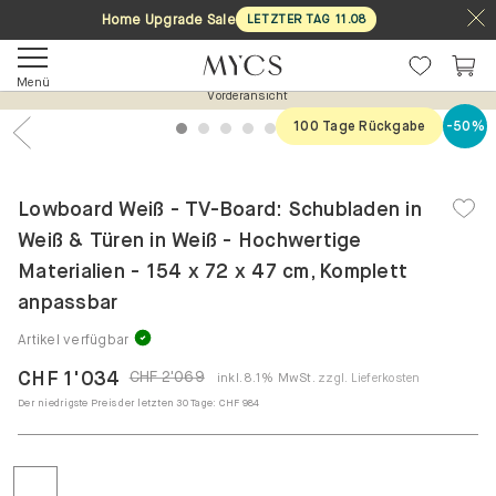
Home Upgrade Sale
LETZTER TAG
11
.
08
Menü
Vorderansicht
100 Tage Rückgabe
-50%
1
2
3
4
5
6
7
Previous
Nex
Lowboard Weiß - TV-Board: Schubladen in
Weiß & Türen in Weiß - Hochwertige
Materialien - 154 x 72 x 47 cm, Komplett
anpassbar
Artikel verfügbar
CHF 1'034
CHF 2'069
inkl. 8.1% MwSt.
zzgl. Lieferkosten
Der niedrigste Preis der letzten 30 Tage:
CHF 984