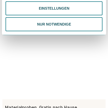
Schubladenkästen. Stabil mit Stil.
deiner Präferenzen. Du kannst deine Wahl jederzeit
EINSTELLUNGEN
ändern. Weitere Informationen findest du in unserer
Erfahre mehr
Datenschutzrichtlinie.
NUR NOTWENDIGE
Materialproben. Gratis nach Hause.