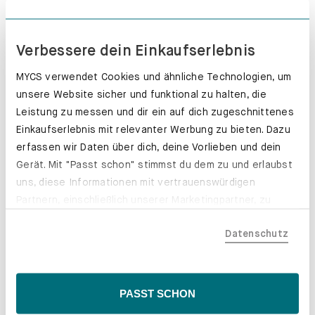
Push-to-open. Grifflos glücklich.
Erfahre mehr
Verbessere dein Einkaufserlebnis
MYCS verwendet Cookies und ähnliche Technologien, um
unsere Website sicher und funktional zu halten, die
Leistung zu messen und dir ein auf dich zugeschnittenes
Einkaufserlebnis mit relevanter Werbung zu bieten. Dazu
erfassen wir Daten über dich, deine Vorlieben und dein
Gerät. Mit "Passt schon" stimmst du dem zu und erlaubst
uns, diese Informationen mit vertrauenswürdigen
Partnern, einschließlich unserer Marketingpartner, zu
teilen. Bitte beachte, dass deine Daten auch außerhalb
Datenschutz
der EU, beispielsweise in den USA, verarbeitet werden
könnten. Wenn du "Nur Notwendige" wählst, verwenden
wir nur essentielle Cookies, wodurch personalisierte
Inhalte eingeschränkt sein könnten. Wähle
PASST SCHON
"Einstellungen" für eine Überprüfung und Verwaltung