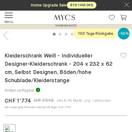
Home Upgrade Sale
61
H
:
14
M
:
03
S
Menü
Vorderansicht
100 Tage Rückgabe
-50%
1
2
3
4
5
Previous
Nex
Kleiderschrank Weiß - Individueller
Designer-Kleiderschrank - 204 x 232 x 62
cm, Selbst Designen, Böden/hohe
Schublade/Kleiderstange
Artikel verfügbar
CHF 1'774
CHF 3'549
inkl. 8.1% MwSt.
zzgl. Lieferkosten
Der niedrigste Preis der letzten 30 Tage:
CHF 1'774