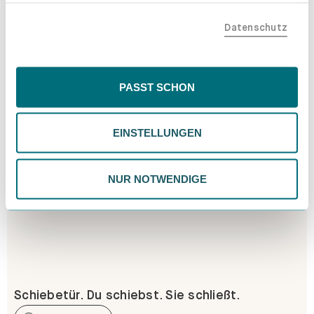
Erfahre mehr
teilen. Bitte beachte, dass deine Daten auch außerhalb
Datenschutz
der EU, beispielsweise in den USA, verarbeitet werden
könnten. Wenn du "Nur Notwendige" wählst, verwenden
wir nur essentielle Cookies, wodurch personalisierte
Inhalte eingeschränkt sein könnten. Wähle
PASST SCHON
"Einstellungen" für eine Überprüfung und Verwaltung
deiner Präferenzen. Du kannst deine Wahl jederzeit
EINSTELLUNGEN
ändern. Weitere Informationen findest du in unserer
Datenschutzrichtlinie.
NUR NOTWENDIGE
Schiebetür. Du schiebst. Sie schließt.