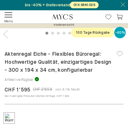
bis -40% + Gratisversand
01
H
:
59
M
:
02
S
Menü
Vorderansicht
100 Tage Rückgabe
-40%
1
2
3
4
5
6
7
Previous
Nex
Aktenregal Eiche - Flexibles Büroregal:
Hochwertige Qualität, einzigartiges Design
- 300 x 194 x 34 cm, konfigurierbar
Artikel verfügbar
CHF 1'595
CHF 2'659
inkl. 8.1% MwSt.
Der niedrigste Preis der letzten 30 Tage:
CHF 1'329