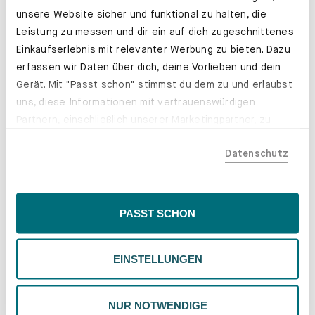
unsere Website sicher und funktional zu halten, die
Leistung zu messen und dir ein auf dich zugeschnittenes
Einkaufserlebnis mit relevanter Werbung zu bieten. Dazu
erfassen wir Daten über dich, deine Vorlieben und dein
Gerät. Mit "Passt schon" stimmst du dem zu und erlaubst
uns, diese Informationen mit vertrauenswürdigen
Partnern, einschließlich unserer Marketingpartner, zu
teilen. Bitte beachte, dass deine Daten auch außerhalb
Datenschutz
der EU, beispielsweise in den USA, verarbeitet werden
Schubladenkästen. Stabil mit Stil.
könnten. Wenn du "Nur Notwendige" wählst, verwenden
Erfahre mehr
wir nur essentielle Cookies, wodurch personalisierte
Inhalte eingeschränkt sein könnten. Wähle
PASST SCHON
"Einstellungen" für eine Überprüfung und Verwaltung
deiner Präferenzen. Du kannst deine Wahl jederzeit
EINSTELLUNGEN
ändern. Weitere Informationen findest du in unserer
Datenschutzrichtlinie.
NUR NOTWENDIGE