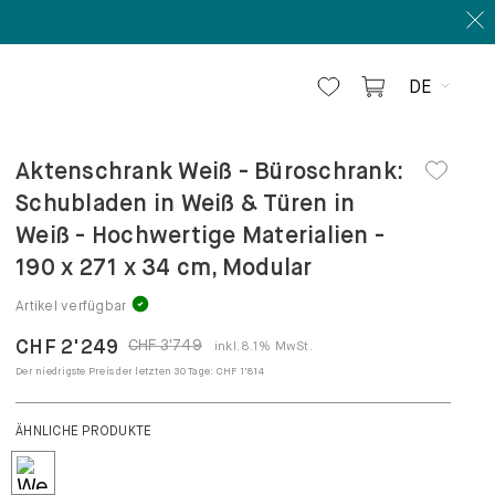
DE
Aktenschrank Weiß - Büroschrank:
Schubladen in Weiß & Türen in
Weiß - Hochwertige Materialien -
190 x 271 x 34 cm, Modular
Artikel verfügbar
CHF 2'249
CHF 3'749
inkl. 8.1% MwSt.
Der niedrigste Preis der letzten 30 Tage:
CHF 1'814
KONFIGURIEREN