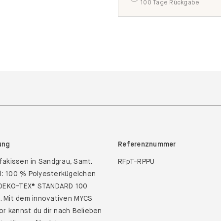
100 Tage Rückgabe
ung
Referenznummer
akissen in Sandgrau, Samt.
RFpT-RPPU
al: 100 % Polyesterkügelchen
 OEKO-TEX® STANDARD 100
rt. Mit dem innovativen MYCS
or kannst du dir nach Belieben