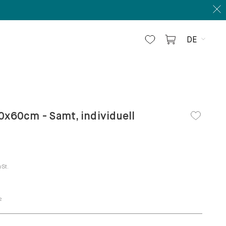
DE
0x60cm - Samt, individuell
wSt.
2