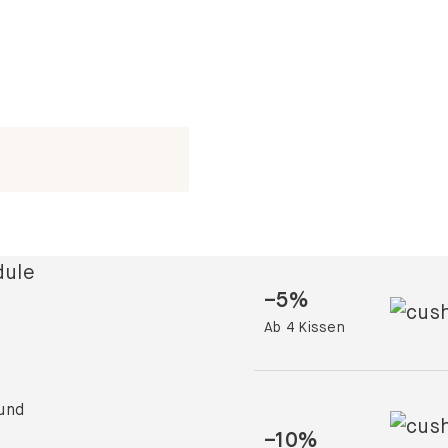
–
5
%
Ab 4 Kissen
 und
–
10
%