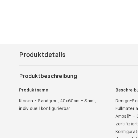
Produktdetails
Produktbeschreibung
Produktname
Beschreib
Kissen - Sandgrau, 40x60cm - Samt,
Design-Sof
individuell konfigurierbar
Füllmateri
Amball® –
zertifizie
Konfigurat