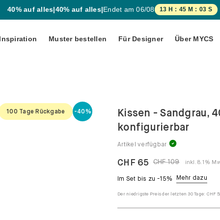
40% auf alles
|
40% auf alles
|
Endet am
06/08
13
H :
45
M :
02
S
Inspiration
Muster bestellen
Für Designer
Über MYCS
HEITEN!
SOFAS & ACCESSOIRES
ung
eiderschränke
Sofa-
Sessel
Kollektionen
lé
amation
tenschränke
Recamiere
Kissen - Sandgrau, 4
100 Tage Rückgabe
-40%
Alle Sofas
 plus
llcontainer
Polsterhocker
konfigurierbar
sendung
Ecksofas
e 2.0
trinen
Sofakissen
Artikel verfügbar
 User
Zweisitzer-
chschränke
Sofas
CHF 65
CHF 109
inkl. 8.1% M
chtschränke
e
Dreisitzer-
Mehr dazu
Im Set bis zu -15%
Sofas
Der niedrigste Preis der letzten 30 Tage:
CHF 5
Wohnlandschaft
Schlafsofas