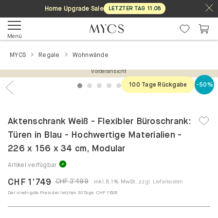
Home Upgrade Sale
LETZTER TAG
11
.
08
Menü
MYCS
Regale
Wohnwände
Vorderansicht
100 Tage Rückgabe
-50%
1
2
3
4
5
6
7
Previous
Nex
Aktenschrank Weiß - Flexibler Büroschrank:
Türen in Blau - Hochwertige Materialien -
226 x 156 x 34 cm, Modular
Artikel verfügbar
CHF 1'749
CHF 3'499
inkl. 8.1% MwSt.
zzgl. Lieferkosten
Der niedrigste Preis der letzten 30 Tage:
CHF 1'626