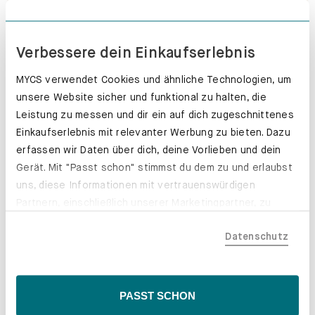
Push-to-open. Grifflos glücklich.
Erfahre mehr
Verbessere dein Einkaufserlebnis
MYCS verwendet Cookies und ähnliche Technologien, um
unsere Website sicher und funktional zu halten, die
Leistung zu messen und dir ein auf dich zugeschnittenes
Einkaufserlebnis mit relevanter Werbung zu bieten. Dazu
erfassen wir Daten über dich, deine Vorlieben und dein
Gerät. Mit "Passt schon" stimmst du dem zu und erlaubst
uns, diese Informationen mit vertrauenswürdigen
Partnern, einschließlich unserer Marketingpartner, zu
teilen. Bitte beachte, dass deine Daten auch außerhalb
Datenschutz
der EU, beispielsweise in den USA, verarbeitet werden
könnten. Wenn du "Nur Notwendige" wählst, verwenden
wir nur essentielle Cookies, wodurch personalisierte
Inhalte eingeschränkt sein könnten. Wähle
PASST SCHON
"Einstellungen" für eine Überprüfung und Verwaltung