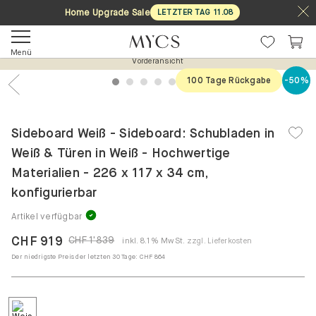
Home Upgrade Sale
LETZTER TAG
11
.
08
Menü
Vorderansicht
100 Tage Rückgabe
-50%
1
2
3
4
5
6
7
Previous
Nex
Sideboard Weiß - Sideboard: Schubladen in
Weiß & Türen in Weiß - Hochwertige
Materialien - 226 x 117 x 34 cm,
konfigurierbar
Artikel verfügbar
CHF 919
CHF 1'839
inkl. 8.1% MwSt.
zzgl. Lieferkosten
Der niedrigste Preis der letzten 30 Tage:
CHF 864