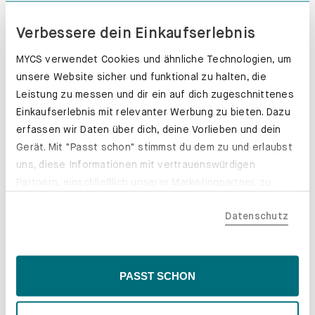
Verbessere dein Einkaufserlebnis
MYCS verwendet Cookies und ähnliche Technologien, um
unsere Website sicher und funktional zu halten, die
Leistung zu messen und dir ein auf dich zugeschnittenes
Einkaufserlebnis mit relevanter Werbung zu bieten. Dazu
erfassen wir Daten über dich, deine Vorlieben und dein
Gerät. Mit "Passt schon" stimmst du dem zu und erlaubst
uns, diese Informationen mit vertrauenswürdigen
Partnern, einschließlich unserer Marketingpartner, zu
teilen. Bitte beachte, dass deine Daten auch außerhalb
Datenschutz
der EU, beispielsweise in den USA, verarbeitet werden
könnten. Wenn du "Nur Notwendige" wählst, verwenden
wir nur essentielle Cookies, wodurch personalisierte
Inhalte eingeschränkt sein könnten. Wähle
PASST SCHON
Schubladenkästen. Stabil mit Stil.
"Einstellungen" für eine Überprüfung und Verwaltung
deiner Präferenzen. Du kannst deine Wahl jederzeit
Erfahre mehr