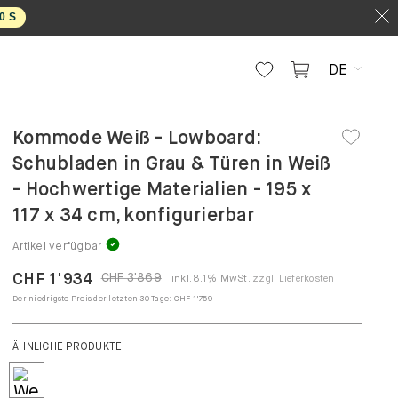
0
S
DE
Kommode Weiß - Lowboard:
Schubladen in Grau & Türen in Weiß
- Hochwertige Materialien - 195 x
117 x 34 cm, konfigurierbar
Artikel verfügbar
CHF 1'934
CHF 3'869
inkl. 8.1% MwSt.
zzgl. Lieferkosten
Der niedrigste Preis der letzten 30 Tage:
CHF 1'759
ÄHNLICHE PRODUKTE