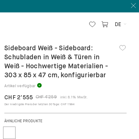
4
S
DE
Sideboard Weiß - Sideboard:
Schubladen in Weiß & Türen in
Weiß - Hochwertige Materialien -
303 x 85 x 47 cm, konfigurierbar
Artikel verfügbar
CHF 2'555
CHF 4'259
inkl. 8.1% MwSt.
Der niedrigste Preis der letzten 30 Tage:
CHF 1'994
ÄHNLICHE PRODUKTE