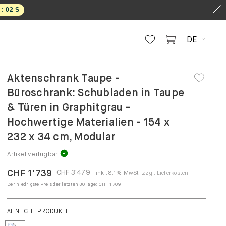
1
S
DE
Aktenschrank Taupe -
Büroschrank: Schubladen in Taupe
& Türen in Graphitgrau -
Hochwertige Materialien - 154 x
232 x 34 cm, Modular
Artikel verfügbar
CHF 1'739
CHF 3'479
inkl. 8.1% MwSt.
zzgl. Lieferkosten
Der niedrigste Preis der letzten 30 Tage:
CHF 1'709
ÄHNLICHE PRODUKTE