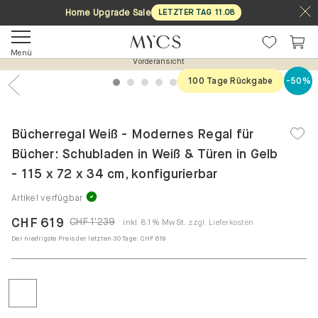
Home Upgrade Sale
LETZTER TAG
11
.
08
Vorderansicht
Menü
100 Tage Rückgabe
-50%
1
2
3
4
5
6
7
Previous
Nex
Bücherregal Weiß - Modernes Regal für
Bücher: Schubladen in Weiß & Türen in Gelb
- 115 x 72 x 34 cm, konfigurierbar
Artikel verfügbar
CHF 619
CHF 1'239
inkl. 8.1% MwSt.
zzgl. Lieferkosten
Der niedrigste Preis der letzten 30 Tage:
CHF 619