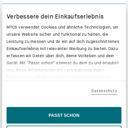
Erfahre mehr
Verbessere dein Einkaufserlebnis
MYCS verwendet Cookies und ähnliche Technologien, um
unsere Website sicher und funktional zu halten, die
Leistung zu messen und dir ein auf dich zugeschnittenes
Einkaufserlebnis mit relevanter Werbung zu bieten. Dazu
erfassen wir Daten über dich, deine Vorlieben und dein
Gerät. Mit "Passt schon" stimmst du dem zu und erlaubst
uns, diese Informationen mit vertrauenswürdigen
Partnern, einschließlich unserer Marketingpartner, zu
teilen. Bitte beachte, dass deine Daten auch außerhalb
Datenschutz
der EU, beispielsweise in den USA, verarbeitet werden
könnten. Wenn du "Nur Notwendige" wählst, verwenden
wir nur essentielle Cookies, wodurch personalisierte
Inhalte eingeschränkt sein könnten. Wähle
PASST SCHON
"Einstellungen" für eine Überprüfung und Verwaltung
Schubladenkästen. Stabil mit Stil.
deiner Präferenzen. Du kannst deine Wahl jederzeit