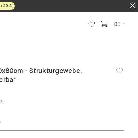
 :
28
S
DE
40x80cm - Strukturgewebe,
ierbar
St.
6