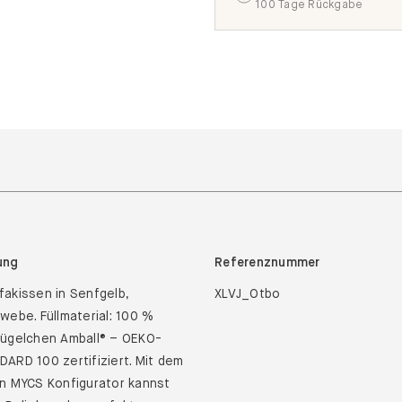
100 Tage Rückgabe
ung
Referenznummer
akissen in Senfgelb,
XLVJ_Otbo
webe. Füllmaterial: 100 %
kügelchen Amball® – OEKO-
ARD 100 zertifiziert. Mit dem
n MYCS Konfigurator kannst