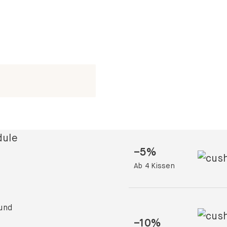
–
5
%
Ab 4 Kissen
 und
–
10
%